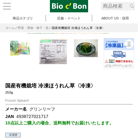
商品カテゴリ
店舗・イベント
ABOUT US・採用
ホーム
野菜・果物・種子・苗
国産有機栽培 冷凍ほうれん草〈冷凍〉
国産有機栽培 冷凍ほうれん草〈冷凍〉
250g
Frozen Spinach
メーカー名
グリンリーフ
JAN
4938727021717
10点以上ご購入の場合、送料無料でお届けいたします。
冷凍便