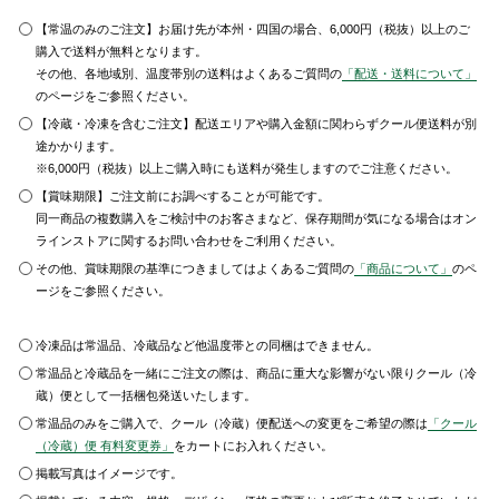
【常温のみのご注文】お届け先が本州・四国の場合、6,000円（税抜）以上のご
購入で送料が無料となります。
その他、各地域別、温度帯別の送料はよくあるご質問の
「配送・送料について」
のページをご参照ください。
【冷蔵・冷凍を含むご注文】配送エリアや購入金額に関わらずクール便送料が別
途かかります。
※6,000円（税抜）以上ご購入時にも送料が発生しますのでご注意ください。
【賞味期限】ご注文前にお調べすることが可能です。
同一商品の複数購入をご検討中のお客さまなど、保存期間が気になる場合はオン
ラインストアに関するお問い合わせをご利用ください。
その他、賞味期限の基準につきましてはよくあるご質問の
「商品について」
のペ
ージをご参照ください。
冷凍品は常温品、冷蔵品など他温度帯との同梱はできません。
常温品と冷蔵品を一緒にご注文の際は、商品に重大な影響がない限りクール（冷
蔵）便として一括梱包発送いたします。
常温品のみをご購入で、クール（冷蔵）便配送への変更をご希望の際は
「クール
（冷蔵）便 有料変更券」
をカートにお入れください。
掲載写真はイメージです。