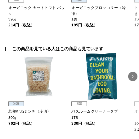
常温
冷凍
〉
オーガニック カットトマト パッ
オーガニックブロッコリー〈冷
ト
ク
凍〉
き
390g
1袋
13
214円（税込）
195円（税込）
1
この商品を見ている人はこの商品も見ています
冷凍
常温
若鶏むねミンチ〈冷凍〉
バスルームクリーナータブ
オ
ー
300g
1TB
702円（税込）
330円（税込）
10
2