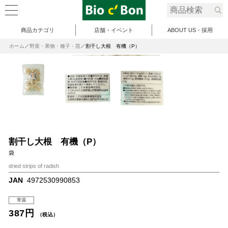
商品カテゴリ
店舗・イベント
ABOUT US・採用
ホーム
野菜・果物・種子・苗
割干し大根 有機（P）
割干し大根 有機（P）
袋
dried strips of radish
JAN
4972530990853
常温
387円
（税込）