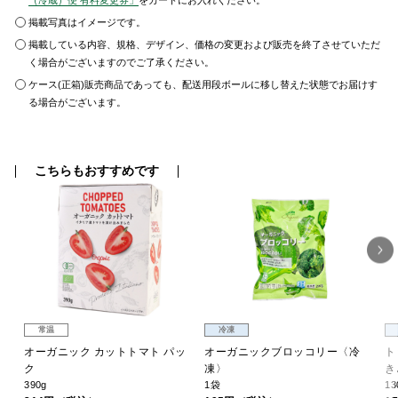
（冷蔵）便 有料変更券」
をカートにお入れください。
掲載写真はイメージです。
掲載している内容、規格、デザイン、価格の変更および販売を終了させていただ
く場合がございますのでご了承ください。
ケース(正箱)販売商品であっても、配送用段ボールに移し替えた状態でお届けす
る場合がございます。
こちらもおすすめです
常温
冷凍
〉
オーガニック カットトマト パッ
オーガニックブロッコリー〈冷
ト
ク
凍〉
き
390g
1袋
13