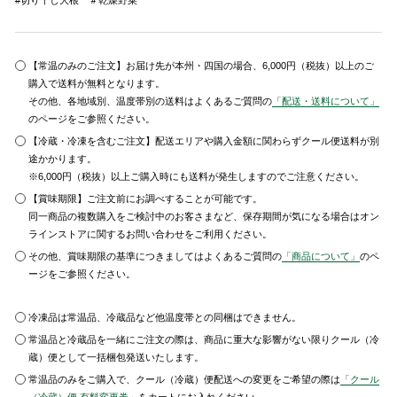
#切り干し大根 ＃乾燥野菜
【常温のみのご注文】お届け先が本州・四国の場合、6,000円（税抜）以上のご
購入で送料が無料となります。
その他、各地域別、温度帯別の送料はよくあるご質問の
「配送・送料について」
のページをご参照ください。
【冷蔵・冷凍を含むご注文】配送エリアや購入金額に関わらずクール便送料が別
途かかります。
※6,000円（税抜）以上ご購入時にも送料が発生しますのでご注意ください。
【賞味期限】ご注文前にお調べすることが可能です。
同一商品の複数購入をご検討中のお客さまなど、保存期間が気になる場合はオン
ラインストアに関するお問い合わせをご利用ください。
その他、賞味期限の基準につきましてはよくあるご質問の
「商品について」
のペ
ージをご参照ください。
冷凍品は常温品、冷蔵品など他温度帯との同梱はできません。
常温品と冷蔵品を一緒にご注文の際は、商品に重大な影響がない限りクール（冷
蔵）便として一括梱包発送いたします。
常温品のみをご購入で、クール（冷蔵）便配送への変更をご希望の際は
「クール