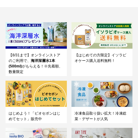
【8/31まで】オンラインストア
【はじめての方限定】イソラビ
のご利用で、
海洋深層水1本
オケース購入送料無料！
(500ml)
がもらえる！※先着順、
数量限定
はじめよう！「ビオセボンはじ
冷凍食品取り扱い拡大！冷凍総
めてセット」販売中
菜・デザートが人気