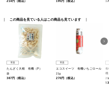
214円（税込）
195円（税込）
1
この商品を見ている人はこの商品も見ています
常温
常温
たんざく大根 有機（P）
エコスイーツ 有機いちごロール
有
機
袋
21g
387円（税込）
270円（税込）
20
5