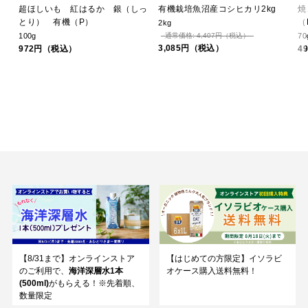
っ
超ほしいも 紅はるか 銀（しっ
有機栽培魚沼産コシヒカリ2kg
焼
とり） 有機（P）
（
2kg
100g
通常価格: 4,407円（税込）
70
3,085円（税込）
972円（税込）
4
【8/31まで】オンラインストア
【はじめての方限定】イソラビ
のご利用で、
海洋深層水1本
オケース購入送料無料！
(500ml)
がもらえる！※先着順、
数量限定