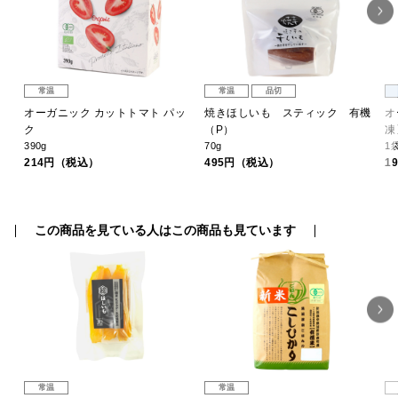
常温
常温
品切
〉
オーガニック カットトマト パッ
焼きほしいも スティック 有機
オ
ク
（P）
凍
390g
70g
1
214円（税込）
495円（税込）
1
この商品を見ている人はこの商品も見ています
常温
常温