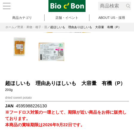
商品カテゴリ
店舗・イベント
ABOUT US・採用
ホーム
野菜・果物・種子・苗
超ほしいも 理由ありほしいも 大容量 有機（P）
超ほしいも 理由ありほしいも 大容量 有機（P）
200g
dried sweet potato
JAN
4595988226130
※フードロス対策の一環として、期限が近い商品をお得に販売し
ております。
本商品の賞味期限は2026年9月22日です。