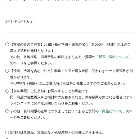
#干し芋 #干しいも
【常温のみのご注文】お届け先が本州・四国の場合、6,000円（税抜）以上のご
購入で送料が無料となります。
その他、各地域別、温度帯別の送料はよくあるご質問の
「配送・送料について」
のページをご参照ください。
【冷蔵・冷凍を含むご注文】配送エリアや購入金額に関わらずクール便送料が別
途かかります。
※6,000円（税抜）以上ご購入時にも送料が発生しますのでご注意ください。
【賞味期限】ご注文前にお調べすることが可能です。
同一商品の複数購入をご検討中のお客さまなど、保存期間が気になる場合はオン
ラインストアに関するお問い合わせをご利用ください。
その他、賞味期限の基準につきましてはよくあるご質問の
「商品について」
のペ
ージをご参照ください。
冷凍品は常温品、冷蔵品など他温度帯との同梱はできません。