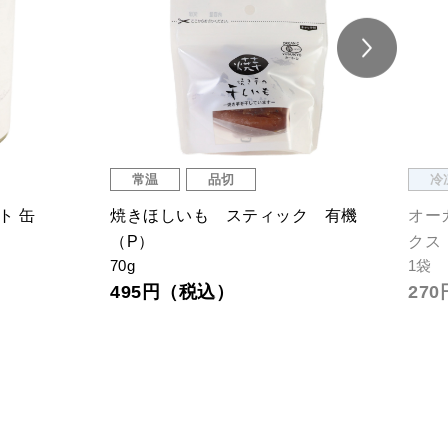
常温
品切
冷
ト 缶
焼きほしいも スティック 有機
オー
（P）
クス
70g
1袋
495円（税込）
27