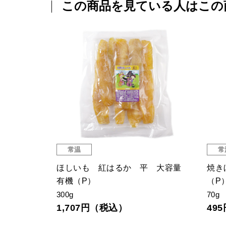
この商品を見ている人はこの
常温
常
（P）
ほしいも 紅はるか 平 大容量
焼き
有機（P）
（P
300g
70g
1,707円（税込）
49