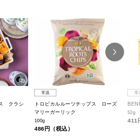
常温
常
ス クラシ
トロピカルルーツチップス ローズ
BEN
マリーガーリック
52g
41
100g
486円（税込）