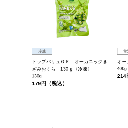
冷凍
常
ー〈冷凍〉
トップバリュＧＥ オーガニックき
オー
400g
ざみおくら 130ｇ〈冷凍〉
21
130g
179円（税込）