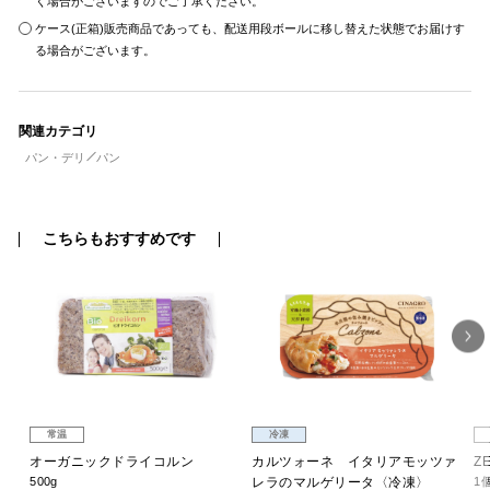
く場合がございますのでご了承ください。
ケース(正箱)販売商品であっても、配送用段ボールに移し替えた状態でお届けす
る場合がございます。
関連カテゴリ
パン・デリ
パン
こちらもおすすめです
常温
冷凍
ブ
オーガニックドライコルン
カルツォーネ イタリアモッツァ
Z
500g
レラのマルゲリータ〈冷凍〉
1