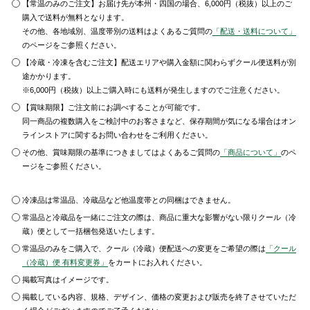
【常温のみのご注文】お届け先が本州・四国の場合、6,000円（税抜）以上のご
購入で送料が無料となります。
その他、各地域別、温度帯別の送料はよくあるご質問の
「配送・送料について」
のページをご参照ください。
【冷蔵・冷凍を含むご注文】配送エリアや購入金額に関わらずクール便送料が別
途かかります。
※6,000円（税抜）以上ご購入時にも送料が発生しますのでご注意ください。
【賞味期限】ご注文前にお調べすることが可能です。
同一商品の複数購入をご検討中のお客さまなど、保存期間が気になる場合はオン
ラインストアに関するお問い合わせをご利用ください。
その他、賞味期限の基準につきましてはよくあるご質問の
「商品について」
のペ
ージをご参照ください。
冷凍品は常温品、冷蔵品など他温度帯との同梱はできません。
常温品と冷蔵品を一緒にご注文の際は、商品に重大な影響がない限りクール（冷
蔵）便として一括梱包発送いたします。
常温品のみをご購入で、クール（冷蔵）便配送への変更をご希望の際は
「クール
（冷蔵）便 有料変更券」
をカートにお入れください。
掲載写真はイメージです。
掲載している内容、規格、デザイン、価格の変更および販売を終了させていただ