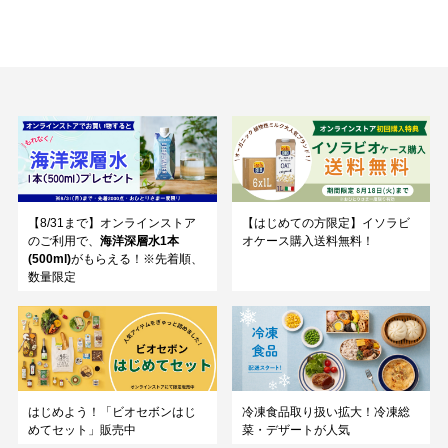
【8/31まで】オンラインストア
【はじめての方限定】イソラビ
のご利用で、
海洋深層水1本
オケース購入送料無料！
(500ml)
がもらえる！※先着順、
数量限定
はじめよう！「ビオセボンはじ
冷凍食品取り扱い拡大！冷凍総
めてセット」販売中
菜・デザートが人気