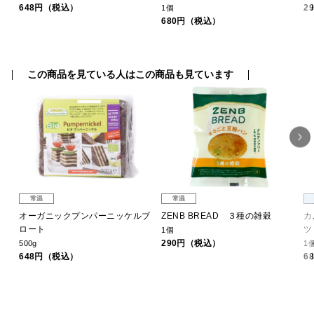
648円（税込）
2
1個
680円（税込）
この商品を見ている人はこの商品も見ています
常温
常温
ト
オーガニックプンパーニッケルブ
ZENB BREAD ３種の雑穀
カ
ロート
ツ
1個
290円（税込）
500g
1
648円（税込）
6