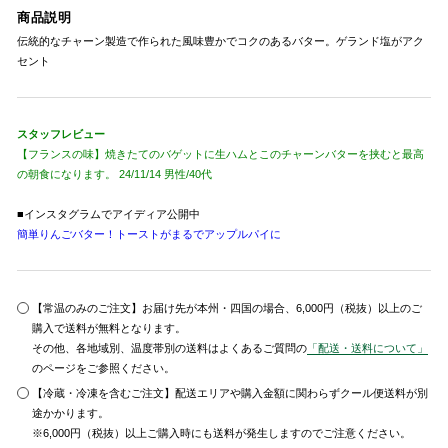
商品説明
伝統的なチャーン製造で作られた風味豊かでコクのあるバター。ゲランド塩がアク
セント
スタッフレビュー
【フランスの味】焼きたてのバゲットに生ハムとこのチャーンバターを挟むと最高
の朝食になります。 24/11/14 男性/40代
■インスタグラムでアイディア公開中
簡単りんごバター！トーストがまるでアップルパイに
【常温のみのご注文】お届け先が本州・四国の場合、6,000円（税抜）以上のご
購入で送料が無料となります。
その他、各地域別、温度帯別の送料はよくあるご質問の
「配送・送料について」
のページをご参照ください。
【冷蔵・冷凍を含むご注文】配送エリアや購入金額に関わらずクール便送料が別
途かかります。
※6,000円（税抜）以上ご購入時にも送料が発生しますのでご注意ください。