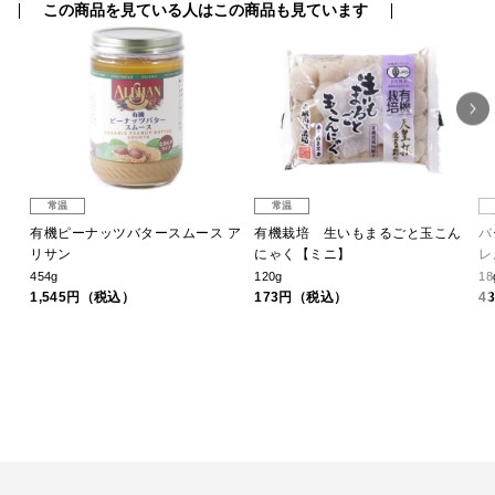
この商品を見ている人はこの商品も見ています
常温
常温
冷
有機ピーナッツバタースムース ア
有機栽培 生いもまるごと玉こん
バ
リサン
にゃく【ミニ】
レ
454g
120g
18
1,545円（税込）
173円（税込）
4