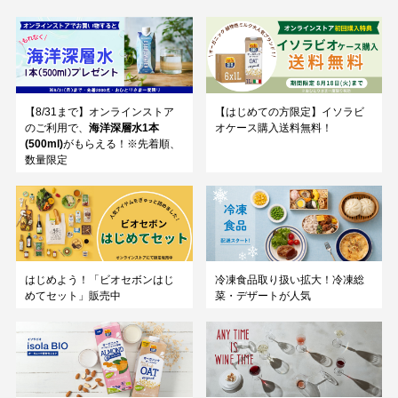
【8/31まで】オンラインストア
【はじめての方限定】イソラビ
のご利用で、
海洋深層水1本
オケース購入送料無料！
(500ml)
がもらえる！※先着順、
数量限定
はじめよう！「ビオセボンはじ
冷凍食品取り扱い拡大！冷凍総
めてセット」販売中
菜・デザートが人気