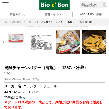
商品カテゴリ
店舗・イベント
ABOUT US・採用
ホーム
乳製品・チーズ・バター
発酵チャーンバター（有塩） 125G〈冷蔵〉
発酵チャーンバター（有塩） 125G〈冷蔵〉
125g
Salted Churned Butter 125g
メーカー名
グランダーナチュール
JAN
3252920016853
250gはこちら
※フードロス対策の一環として、期限が近い商品をお得に販売し
ております。