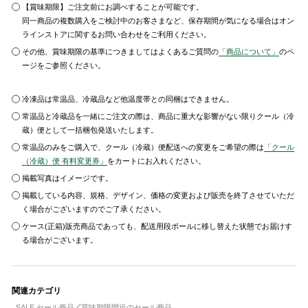
【賞味期限】ご注文前にお調べすることが可能です。
同一商品の複数購入をご検討中のお客さまなど、保存期間が気になる場合はオン
ラインストアに関するお問い合わせをご利用ください。
その他、賞味期限の基準につきましてはよくあるご質問の
「商品について」
のペ
ージをご参照ください。
冷凍品は常温品、冷蔵品など他温度帯との同梱はできません。
常温品と冷蔵品を一緒にご注文の際は、商品に重大な影響がない限りクール（冷
蔵）便として一括梱包発送いたします。
常温品のみをご購入で、クール（冷蔵）便配送への変更をご希望の際は
「クール
（冷蔵）便 有料変更券」
をカートにお入れください。
掲載写真はイメージです。
掲載している内容、規格、デザイン、価格の変更および販売を終了させていただ
く場合がございますのでご了承ください。
ケース(正箱)販売商品であっても、配送用段ボールに移し替えた状態でお届けす
る場合がございます。
関連カテゴリ
SALE セール商品
賞味期限間近のセール商品