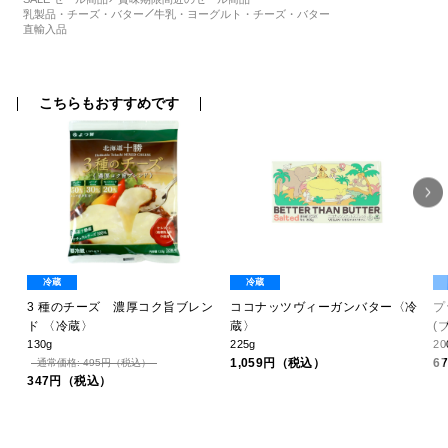
乳製品・チーズ・バター
牛乳・ヨーグルト・チーズ・バター
直輸入品
こちらもおすすめです
冷蔵
冷蔵
ノ
3 種のチーズ 濃厚コク旨ブレン
ココナッツヴィーガンバター〈冷
プ
ド 〈冷蔵〉
蔵〉
(
130g
225g
20
1,059円（税込）
6
通常価格: 495円（税込）
347円（税込）