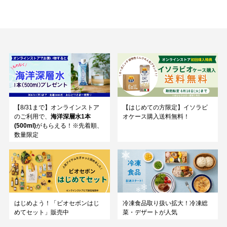
【8/31まで】オンラインストア
【はじめての方限定】イソラビ
のご利用で、
海洋深層水1本
オケース購入送料無料！
(500ml)
がもらえる！※先着順、
数量限定
はじめよう！「ビオセボンはじ
冷凍食品取り扱い拡大！冷凍総
めてセット」販売中
菜・デザートが人気