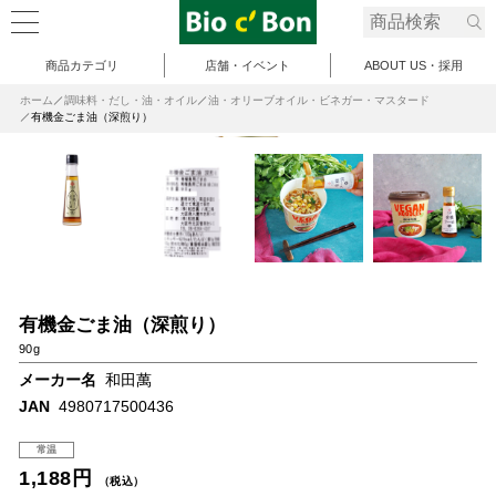
商品カテゴリ
店舗・イベント
ABOUT US・採用
ホーム
調味料・だし・油・オイル
油・オリーブオイル・ビネガー・マスタード
有機金ごま油（深煎り）
有機金ごま油（深煎り）
90g
メーカー名
和田萬
JAN
4980717500436
常温
1,188円
（税込）