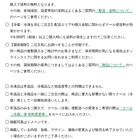
購入で送料が無料となります。
その他、各地域別、温度帯別の送料はよくあるご質問の
「配送・送料について」
のページをご参照ください。
【冷蔵・冷凍を含むご注文】配送エリアや購入金額に関わらずクール便送料が別
途かかります。
※6,000円（税抜）以上ご購入時にも送料が発生しますのでご注意ください。
【賞味期限】ご注文前にお調べすることが可能です。
同一商品の複数購入をご検討中のお客さまなど、保存期間が気になる場合はオン
ラインストアに関するお問い合わせをご利用ください。
その他、賞味期限の基準につきましてはよくあるご質問の
「商品について」
のペ
ージをご参照ください。
冷凍品は常温品、冷蔵品など他温度帯との同梱はできません。
常温品と冷蔵品を一緒にご注文の際は、商品に重大な影響がない限りクール（冷
蔵）便として一括梱包発送いたします。
常温品のみをご購入で、クール（冷蔵）便配送への変更をご希望の際は
「クール
（冷蔵）便 有料変更券」
をカートにお入れください。
掲載写真はイメージです。
掲載している内容、規格、デザイン、価格の変更および販売を終了させていただ
く場合がございますのでご了承ください。