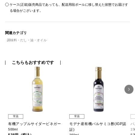
ケース(正箱)販売商品であっても、配送用段ボールに移し替えた状態でお届けす
る場合がございます。
関連カテゴリ
調味料・だし・油・オイル
こちらもおすすめです
常温
常温
ジン
有機アップルサイダービネガー
モデナ産有機バルサミコ酢(IGP認
バ
500ml
証)
15