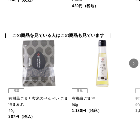
538円（税込）
5
250ml
430円（税込）
この商品を見ている人はこの商品も見ています
常温
常温
有機黒ごまと玄米のせんべい ごま
有機白ごま油
有
油まみれ
90g
90
1,188円（税込）
1
40g
387円（税込）