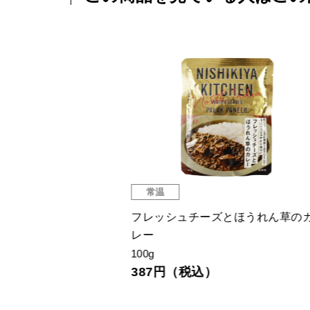
常温
常
フレッシュチーズとほうれん草のカ
オー
レー
150g
75
100g
387円（税込）