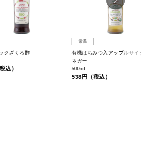
常温
常
有機はちみつ入アップルサイダービ
まい
900g
ネガー
86
500ml
538円（税込）