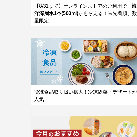
【8/31まで】オンラインストアのご利用で、
海
洋深層水1本(500ml)
がもらえる！※先着順、数
量限定
冷凍食品取り扱い拡大！冷凍総菜・デザートが
人気