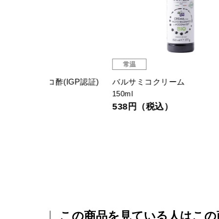
常温
常
IGP認証)
バルサミコクリーム
オー
150ml
イル 
538円（税込）
229g
1,
この商品を見ている人はこの