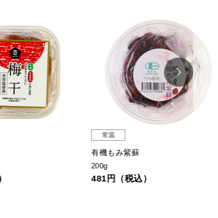
常温
常
有機もみ紫蘇
有機
200g
100g
481円（税込）
67