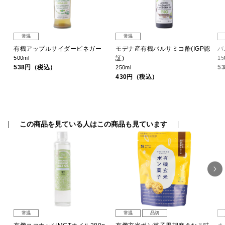
常温
常温
ジン
有機アップルサイダービネガー
モデナ産有機バルサミコ酢(IGP認
バ
500ml
証)
15
538円（税込）
5
250ml
430円（税込）
この商品を見ている人はこの商品も見ています
常温
常温
品切