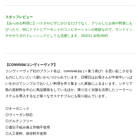
スタッフレビュー
【あらゆる料理に】パスタやピザにかけるだけでなく、グリルしたお肉や野菜にも
ぴったり。特にトマトとアーモンドのコンビネーションが絶妙なので、サンドイッ
チやサラダのドレッシングとしても活躍します。25/2/11 女性/40代
【CONVIVIA/コンヴィーヴィア】
コンヴィーヴィア社のブランド名は、convivial joy (＝集う喜び）を思い起こさせる
ものにしたいという願いからつけられています。日曜日はお母さんが午前中いっぱ
いをかけてシンプルでおいしい料理を作り集まった家族にふるまいます。シチリア
島の原材料を中心に商品開発をしているほか、降り注ぐ太陽を活用したソーラーシ
ステムを導入するなど様々なサステナブルにも取り組んでいます。
◎オーガニック
◎ヴィーガン対応
◎グルテンフリー
◎遺伝子組み換え作物不使用
◎人工香料、保存料不使用