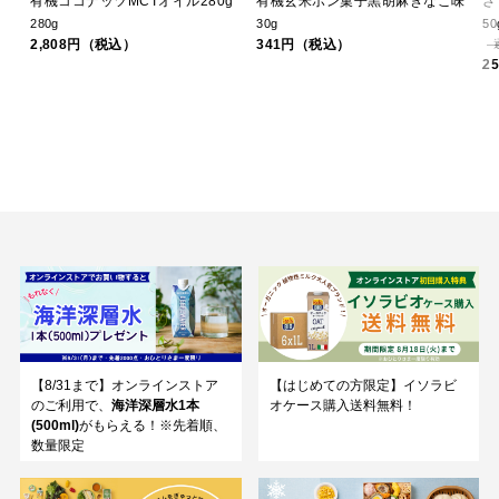
有機ココナッツMCTオイル280g
有機玄米ポン菓子黒胡麻きなこ味
さ
280g
30g
50
2,808円（税込）
341円（税込）
2
【8/31まで】オンラインストア
【はじめての方限定】イソラビ
のご利用で、
海洋深層水1本
オケース購入送料無料！
(500ml)
がもらえる！※先着順、
数量限定