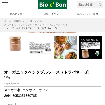
商品カテゴリ
店舗・イベント
ABOUT US・採用
ホーム
調味料・だし・油・オイル
スパイス・ドレッシング・ケチャップ・マヨネーズ・ルゥ
オーガニックベジタブルソース（トラパネーゼ）
オーガニックベジタブルソース（トラパネーゼ）
190g
trapani pesto
メーカー名
コンヴィーヴィア
JAN
8053251660785
常温