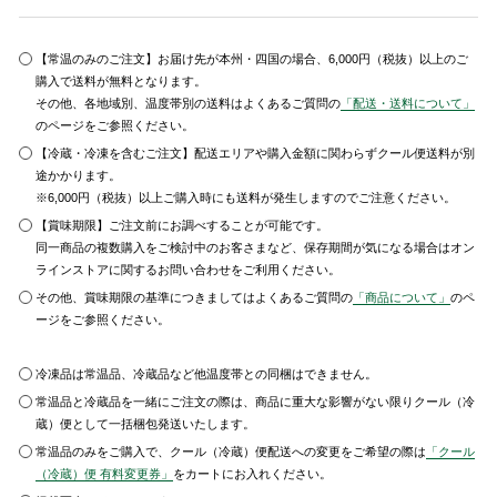
【常温のみのご注文】お届け先が本州・四国の場合、6,000円（税抜）以上のご
購入で送料が無料となります。
その他、各地域別、温度帯別の送料はよくあるご質問の
「配送・送料について」
のページをご参照ください。
【冷蔵・冷凍を含むご注文】配送エリアや購入金額に関わらずクール便送料が別
途かかります。
※6,000円（税抜）以上ご購入時にも送料が発生しますのでご注意ください。
【賞味期限】ご注文前にお調べすることが可能です。
同一商品の複数購入をご検討中のお客さまなど、保存期間が気になる場合はオン
ラインストアに関するお問い合わせをご利用ください。
その他、賞味期限の基準につきましてはよくあるご質問の
「商品について」
のペ
ージをご参照ください。
冷凍品は常温品、冷蔵品など他温度帯との同梱はできません。
常温品と冷蔵品を一緒にご注文の際は、商品に重大な影響がない限りクール（冷
蔵）便として一括梱包発送いたします。
常温品のみをご購入で、クール（冷蔵）便配送への変更をご希望の際は
「クール
（冷蔵）便 有料変更券」
をカートにお入れください。