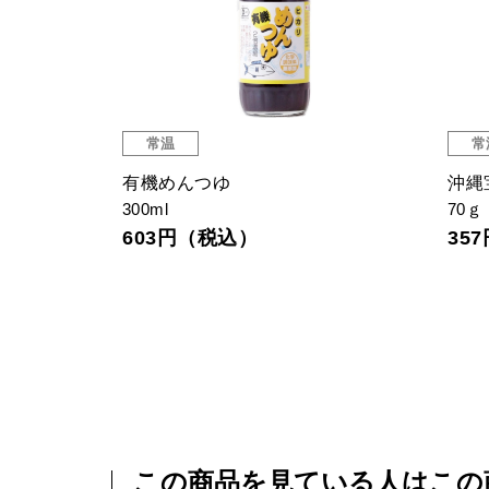
常温
常
IGP認証)
有機めんつゆ
沖縄
300ml
70ｇ
603円（税込）
35
この商品を見ている人はこの