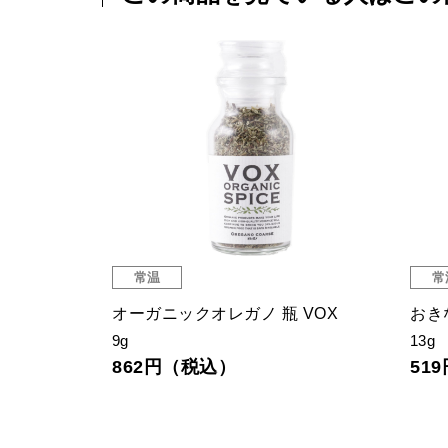
常温
常
VOX
オーガニックオレガノ 瓶 VOX
おき
9g
13g
862円（税込）
51