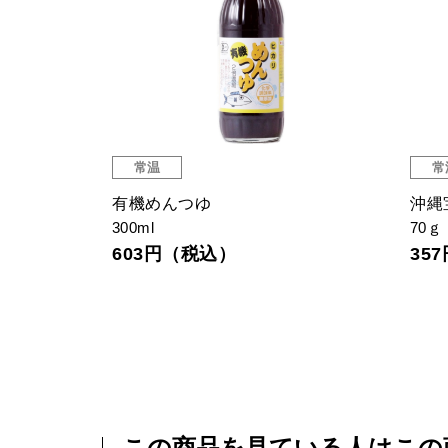
常温
常
IGP認証)
有機めんつゆ
沖縄
300ml
70ｇ
603円（税込）
35
この商品を見ている人はこの