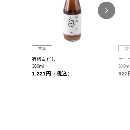
常温
常
有機白だし
オー
360ml
500m
1,221円（税込）
62