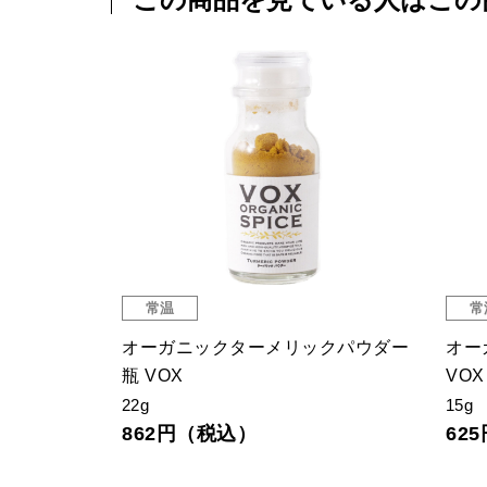
常温
常
ウダー 袋
オーガニックターメリックパウダー
オー
瓶 VOX
VOX
22g
15g
862円（税込）
62