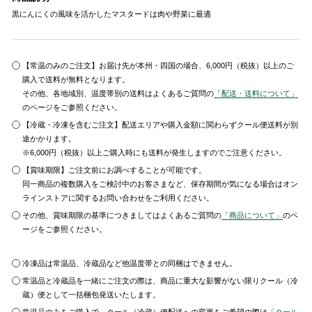
黒にんにくの風味を活かしたマスタードは肉や野菜に最適
【常温のみのご注文】お届け先が本州・四国の場合、6,000円（税抜）以上のご
購入で送料が無料となります。
その他、各地域別、温度帯別の送料はよくあるご質問の
「配送・送料について」
のページをご参照ください。
【冷蔵・冷凍を含むご注文】配送エリアや購入金額に関わらずクール便送料が別
途かかります。
※6,000円（税抜）以上ご購入時にも送料が発生しますのでご注意ください。
【賞味期限】ご注文前にお調べすることが可能です。
同一商品の複数購入をご検討中のお客さまなど、保存期間が気になる場合はオン
ラインストアに関するお問い合わせをご利用ください。
その他、賞味期限の基準につきましてはよくあるご質問の
「商品について」
のペ
ージをご参照ください。
冷凍品は常温品、冷蔵品など他温度帯との同梱はできません。
常温品と冷蔵品を一緒にご注文の際は、商品に重大な影響がない限りクール（冷
蔵）便として一括梱包発送いたします。