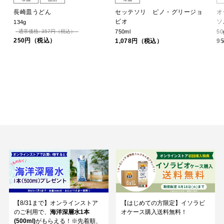
長崎皿うどん
セッテソリ ピノ・グリージョ
オ
ビオ
ソ
134g
通常価格: 357円（税込）
750ml
50
250円（税込）
1,078円（税込）
9
【8/31まで】オンラインストア
【はじめての方限定】イソラビ
のご利用で、
海洋深層水1本
オケース購入送料無料！
(500ml)
がもらえる！※先着順、