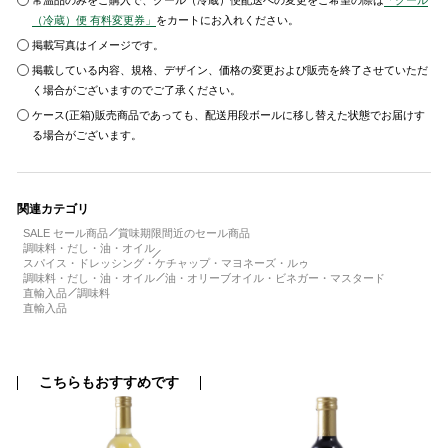
常温品のみをご購入で、クール（冷蔵）便配送への変更をご希望の際は
「クール
（冷蔵）便 有料変更券」
をカートにお入れください。
掲載写真はイメージです。
掲載している内容、規格、デザイン、価格の変更および販売を終了させていただ
く場合がございますのでご了承ください。
ケース(正箱)販売商品であっても、配送用段ボールに移し替えた状態でお届けす
る場合がございます。
関連カテゴリ
SALE セール商品
賞味期限間近のセール商品
調味料・だし・油・オイル
スパイス・ドレッシング・ケチャップ・マヨネーズ・ルゥ
調味料・だし・油・オイル
油・オリーブオイル・ビネガー・マスタード
直輸入品
調味料
直輸入品
こちらもおすすめです