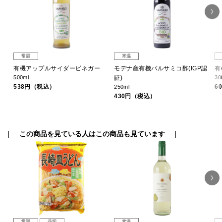
常温
常温
ジン
有機アップルサイダービネガー
モデナ産有機バルサミコ酢(IGP認
有
500ml
証)
30
538円（税込）
6
250ml
430円（税込）
この商品を見ている人はこの商品も見ています
常温
品切
常温