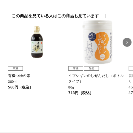
この商品を見ている人はこの商品も見ています
常温
常温
品切
ッ
有機つゆの素
イブシギンのしぜんだし（ボトル
旨
タイプ）
り
300ml
560円（税込）
80g
40
713円（税込）
3