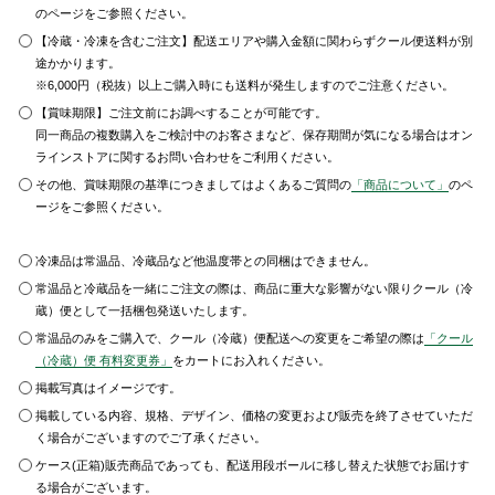
のページをご参照ください。
【冷蔵・冷凍を含むご注文】配送エリアや購入金額に関わらずクール便送料が別
途かかります。
※6,000円（税抜）以上ご購入時にも送料が発生しますのでご注意ください。
【賞味期限】ご注文前にお調べすることが可能です。
同一商品の複数購入をご検討中のお客さまなど、保存期間が気になる場合はオン
ラインストアに関するお問い合わせをご利用ください。
その他、賞味期限の基準につきましてはよくあるご質問の
「商品について」
のペ
ージをご参照ください。
冷凍品は常温品、冷蔵品など他温度帯との同梱はできません。
常温品と冷蔵品を一緒にご注文の際は、商品に重大な影響がない限りクール（冷
蔵）便として一括梱包発送いたします。
常温品のみをご購入で、クール（冷蔵）便配送への変更をご希望の際は
「クール
（冷蔵）便 有料変更券」
をカートにお入れください。
掲載写真はイメージです。
掲載している内容、規格、デザイン、価格の変更および販売を終了させていただ
く場合がございますのでご了承ください。
ケース(正箱)販売商品であっても、配送用段ボールに移し替えた状態でお届けす
る場合がございます。