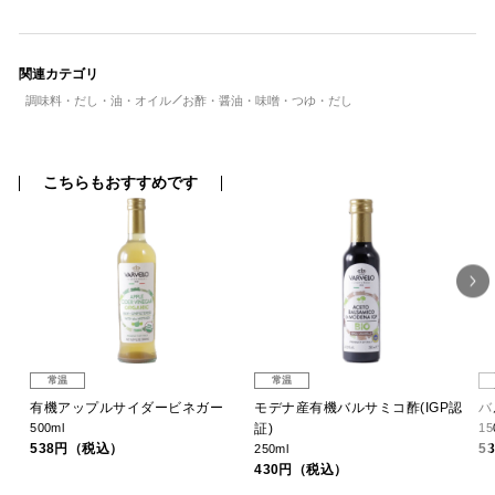
関連カテゴリ
調味料・だし・油・オイル
お酢・醤油・味噌・つゆ・だし
こちらもおすすめです
常温
常温
ジン
有機アップルサイダービネガー
モデナ産有機バルサミコ酢(IGP認
バ
500ml
証)
15
538円（税込）
5
250ml
430円（税込）