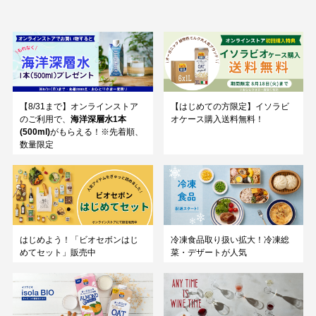
【8/31まで】オンラインストア
【はじめての方限定】イソラビ
のご利用で、
海洋深層水1本
オケース購入送料無料！
(500ml)
がもらえる！※先着順、
数量限定
はじめよう！「ビオセボンはじ
冷凍食品取り扱い拡大！冷凍総
めてセット」販売中
菜・デザートが人気