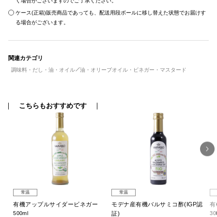
く場合がございますのでご了承ください。
ケース(正箱)販売商品であっても、配送用段ボールに移し替えた状態でお届けす
る場合がございます。
関連カテゴリ
調味料・だし・油・オイル
油・オリーブオイル・ビネガー・マスタード
こちらもおすすめです
常温
常温
ジン
有機アップルサイダービネガー
モデナ産有機バルサミコ酢(IGP認
有
500ml
証)
30