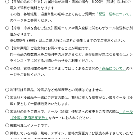
【常温のみのご注文】お届け先が本州・四国の場合、6,000円（税抜）以上のご
購入で送料が無料となります。
その他、各地域別、温度帯別の送料はよくあるご質問の
「配送・送料について」
のページをご参照ください。
【冷蔵・冷凍を含むご注文】配送エリアや購入金額に関わらずクール便送料が別
途かかります。
※6,000円（税抜）以上ご購入時にも送料が発生しますのでご注意ください。
【賞味期限】ご注文前にお調べすることが可能です。
同一商品の複数購入をご検討中のお客さまなど、保存期間が気になる場合はオン
ラインストアに関するお問い合わせをご利用ください。
その他、賞味期限の基準につきましてはよくあるご質問の
「商品について」
のペ
ージをご参照ください。
冷凍品は常温品、冷蔵品など他温度帯との同梱はできません。
常温品と冷蔵品を一緒にご注文の際は、商品に重大な影響がない限りクール（冷
蔵）便として一括梱包発送いたします。
常温品のみをご購入で、クール（冷蔵）便配送への変更をご希望の際は
「クール
（冷蔵）便 有料変更券」
をカートにお入れください。
掲載写真はイメージです。
掲載している内容、規格、デザイン、価格の変更および販売を終了させていただ