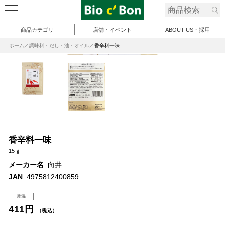
商品カテゴリ
店舗・イベント
ABOUT US・採用
ホーム
調味料・だし・油・オイル
香辛料一味
香辛料一味
15ｇ
メーカー名
向井
JAN
4975812400859
常温
411円
（税込）