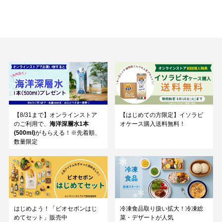
【8/31まで】オンラインストア
【はじめての方限定】イソラビ
のご利用で、
海洋深層水1本
オケース購入送料無料！
(500ml)
がもらえる！※先着順、
数量限定
はじめよう！「ビオセボンはじ
冷凍食品取り扱い拡大！冷凍総
めてセット」販売中
菜・デザートが人気