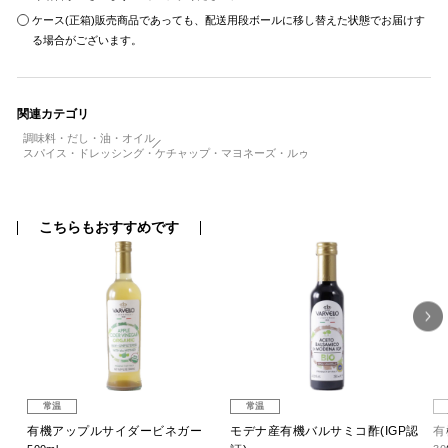
ケース(正箱)販売商品であっても、配送用段ボールに移し替えた状態でお届けす
る場合がございます。
関連カテゴリ
調味料・だし・油・オイル
スパイス・ドレッシング・ケチャップ・マヨネーズ・ルゥ
こちらもおすすめです
常温
常温
ジン
有機アップルサイダービネガー
モデナ産有機バルサミコ酢(IGP認
有