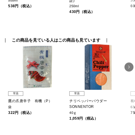
500ml
証)
30
538円（税込）
6
250ml
430円（税込）
この商品を見ている人はこの商品も見ています
常温
常温
鷹の爪唐辛子 有機（P）
チリペッパーパウダー
有
SONNENTOR
袋
63
322円（税込）
7
40ｇ
1,059円（税込）