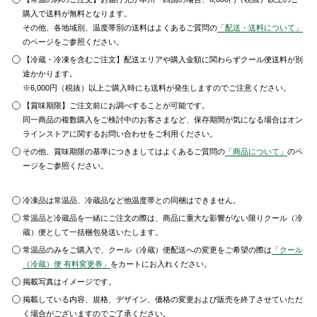
購入で送料が無料となります。
その他、各地域別、温度帯別の送料はよくあるご質問の
「配送・送料について」
のページをご参照ください。
【冷蔵・冷凍を含むご注文】配送エリアや購入金額に関わらずクール便送料が別
途かかります。
※6,000円（税抜）以上ご購入時にも送料が発生しますのでご注意ください。
【賞味期限】ご注文前にお調べすることが可能です。
同一商品の複数購入をご検討中のお客さまなど、保存期間が気になる場合はオン
ラインストアに関するお問い合わせをご利用ください。
その他、賞味期限の基準につきましてはよくあるご質問の
「商品について」
のペ
ージをご参照ください。
冷凍品は常温品、冷蔵品など他温度帯との同梱はできません。
常温品と冷蔵品を一緒にご注文の際は、商品に重大な影響がない限りクール（冷
蔵）便として一括梱包発送いたします。
常温品のみをご購入で、クール（冷蔵）便配送への変更をご希望の際は
「クール
（冷蔵）便 有料変更券」
をカートにお入れください。
掲載写真はイメージです。
掲載している内容、規格、デザイン、価格の変更および販売を終了させていただ
く場合がございますのでご了承ください。