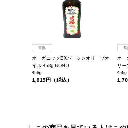
常温
(IGP認証)
有機めんつゆ
沖
300ml
70
603円（税込）
3
この商品を見ている人はこの