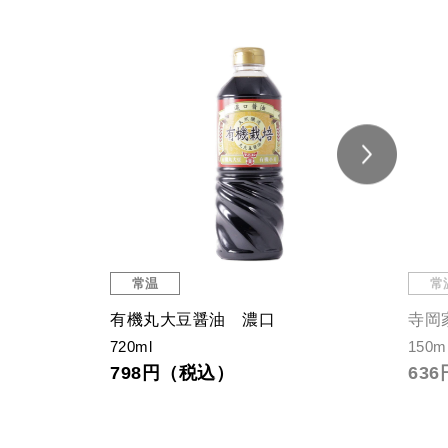
常温
常
さば味付
焼上
190g
61g
463円（税込）
64