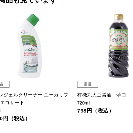
常温
常温
めんつゆ 2倍
寺岡家の有機醤油 淡口
0ｍｌ
500ml
2円（税込）
1,210円（税込）