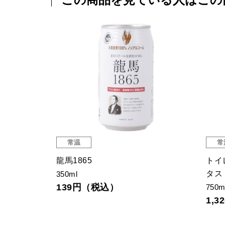
常温
寺岡家の国産有機丸大豆醤油庫出し
有機
150ml
24
636円（税込）
59