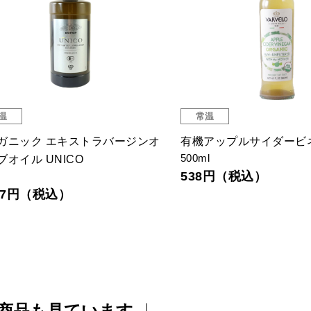
常温
常温
縄宝島 塩黒糖
バルサミコクリーム
ｇ
150ml
57円（税込）
538円（税込）
商品も見ています