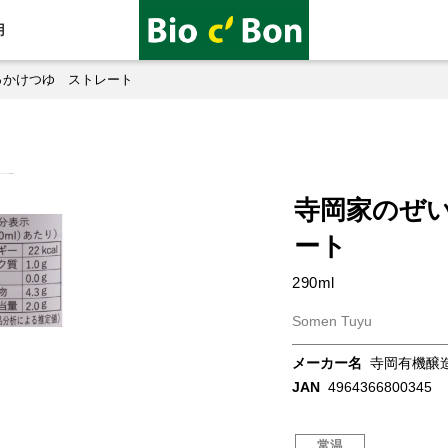
用
っかけつゆ ストレート
寺岡家のぜ
ート
290ml
Somen Tuyu
メーカー名
寺岡有機醸
JAN
4964366800345
常温