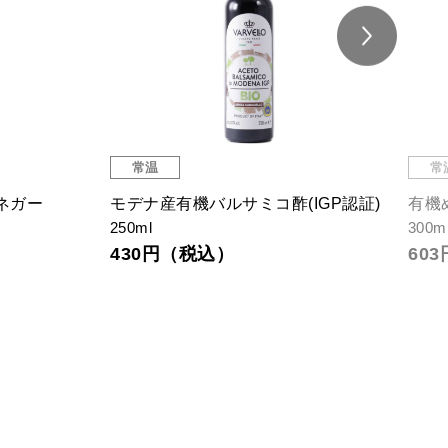
常温
有機白だし
オ
360ml
500
1,221円（税込）
6