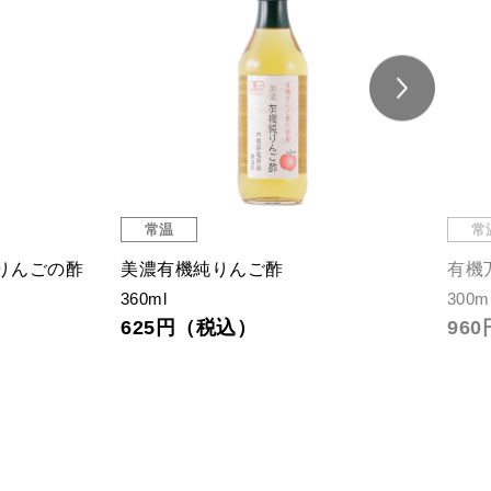
常温
常
りんごの酢
美濃有機純りんご酢
有機
360ml
300m
625円（税込）
96