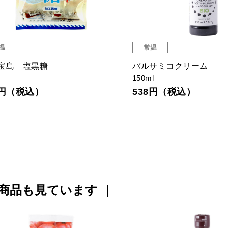
温
常温
宝島 塩黒糖
バルサミコクリーム
150ml
7円（税込）
538円（税込）
商品も見ています