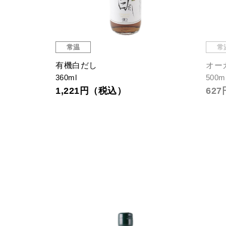
常温
常
有機白だし
オー
360ml
500m
1,221円（税込）
62