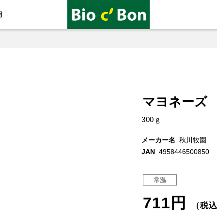
用
マヨネーズ
300ｇ
メーカー名
秋川牧園
JAN
4958446500850
常温
711円
（税