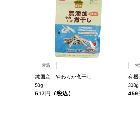
常温
常
ミルク(無
純国産 やわらか煮干し
有機
り【ポイント
50g
300g
517円（税込）
45