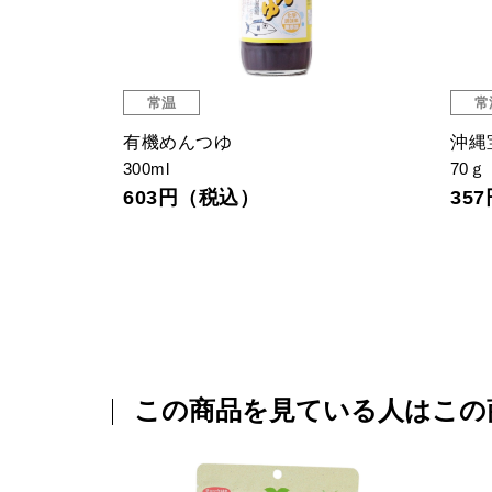
常温
常
IGP認証)
有機めんつゆ
沖縄
300ml
70ｇ
603円（税込）
35
この商品を見ている人はこの