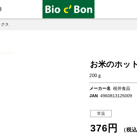
用
ックス
お米のホッ
200ｇ
メーカー名
桜井食品
JAN
4960813125009
常温
376円
（税