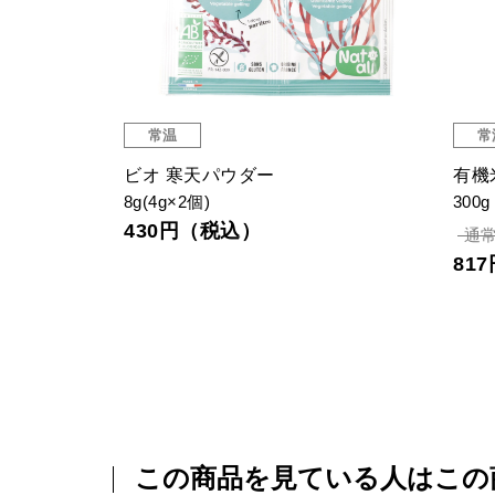
常温
常
ビオ 寒天パウダー
有
8g(4g×2個)
300g
430円（税込）
通常
81
この商品を見ている人はこの