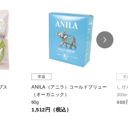
常温
常
プス
ANILA（アニラ）コールドブリュー
しぜ
（オーガニック）
300m
98
60g
1,512円（税込）