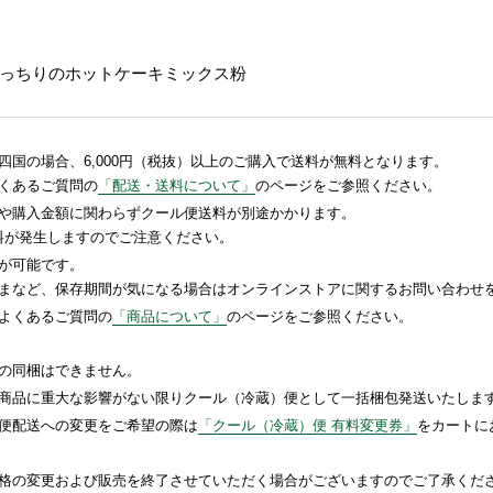
っちりのホットケーキミックス粉
国の場合、6,000円（税抜）以上のご購入で送料が無料となります。
くあるご質問の
「配送・送料について」
のページをご参照ください。
や購入金額に関わらずクール便送料が別途かかります。
送料が発生しますのでご注意ください。
が可能です。
まなど、保存期間が気になる場合はオンラインストアに関するお問い合わせ
よくあるご質問の
「商品について」
のページをご参照ください。
の同梱はできません。
商品に重大な影響がない限りクール（冷蔵）便として一括梱包発送いたしま
便配送への変更をご希望の際は
「クール（冷蔵）便 有料変更券」
をカートに
格の変更および販売を終了させていただく場合がございますのでご了承くだ