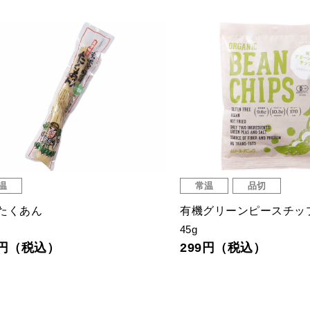
温
常温
品切
たくあん
有機グリーンピースチッ
45g
0円（税込）
299円（税込）