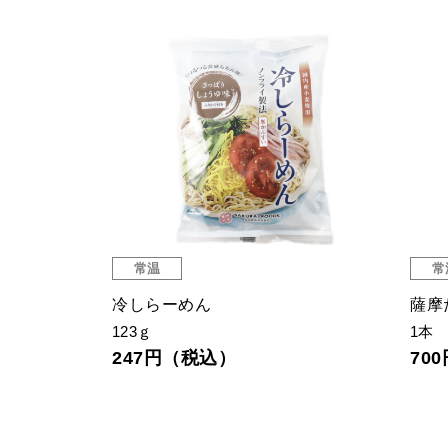
常温
常
機サフラン(ホー
冷しらーめん
薩摩
123ｇ
1本
247円（税込）
70