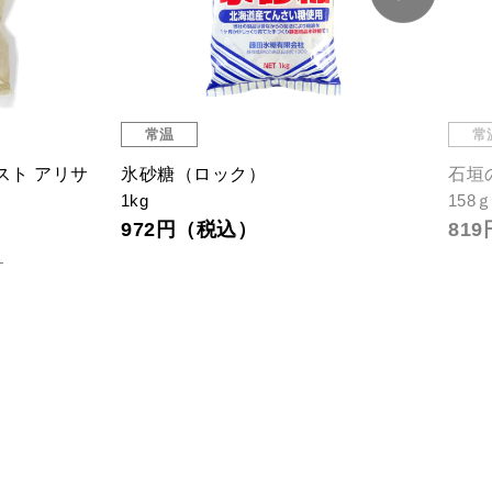
常温
常
スト アリサ
氷砂糖（ロック）
石垣
1kg
158
972円（税込）
81
）