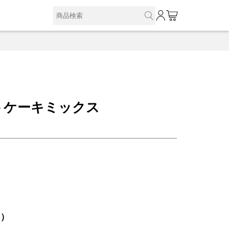
0
トケーキミックス
込）