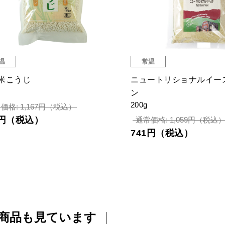
温
常温
機米こうじ
ニュートリショナルイー
ン
200g
価格: 1,167円（税込）
7円（税込）
通常価格: 1,059円（税込
741円（税込）
商品も見ています