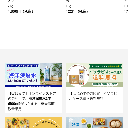
メン
袋
is
21g
13g
10
4,860円（税込）
422円（税込）
4
【8/31まで】オンラインストア
【はじめての方限定】イソラビ
のご利用で、
海洋深層水1本
オケース購入送料無料！
(500ml)
がもらえる！※先着順、
数量限定