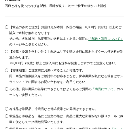
石臼と杵を使った杵びき製粉。風味が良く、均一で粒子の細かい上新粉
【常温のみのご注文】お届け先が本州・四国の場合、6,000円（税抜）以上のご
購入で送料が無料となります。
その他、各地域別、温度帯別の送料はよくあるご質問の
「配送・送料について」
のページをご参照ください。
【冷蔵・冷凍を含むご注文】配送エリアや購入金額に関わらずクール便送料が別
途かかります。
※6,000円（税抜）以上ご購入時にも送料が発生しますのでご注意ください。
【賞味期限】ご注文前にお調べすることが可能です。
同一商品の複数購入をご検討中のお客さまなど、保存期間が気になる場合はオン
ラインストアに関するお問い合わせをご利用ください。
その他、賞味期限の基準につきましてはよくあるご質問の
「商品について」
のペ
ージをご参照ください。
冷凍品は常温品、冷蔵品など他温度帯との同梱はできません。
常温品と冷蔵品を一緒にご注文の際は、商品に重大な影響がない限りクール（冷
蔵）便として一括梱包発送いたします。