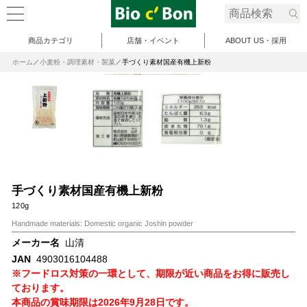
商品カテゴリ
店舗・イベント
ABOUT US・採用
ホーム
小麦粉・調理素材・製菓
手づくり素材国産有機上新粉
手づくり素材国産有機上新粉
120g
Handmade materials: Domestic organic Joshin powder
メーカー名
山清
JAN
4903016104488
※フードロス対策の一環として、期限が近い商品をお得に販売し
ております。
本商品の賞味期限は2026年9月28日です。