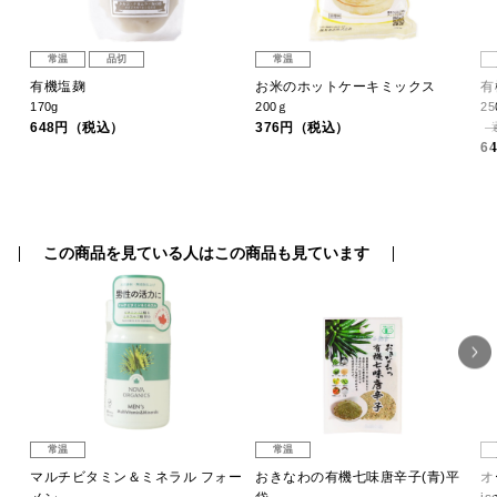
常温
品切
常温
タッ
有機塩麹
お米のホットケーキミックス
有
170g
200ｇ
25
648円（税込）
376円（税込）
6
この商品を見ている人はこの商品も見ています
常温
常温
ご
マルチビタミン＆ミネラル フォー
おきなわの有機七味唐辛子(青)平
オ