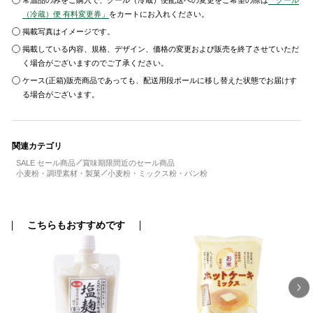
常温品のみをご購入で、クール（冷蔵）便配送への変更をご希望の際は
「クール
（冷蔵）便 有料変更券」
をカートにお入れください。
掲載写真はイメージです。
掲載している内容、規格、デザイン、価格の変更および販売を終了させていただ
く場合がございますのでご了承ください。
ケース(正箱)販売商品であっても、配送用段ボールに移し替えた状態でお届けす
る場合がございます。
関連カテゴリ
SALE セール商品
賞味期限間近のセール商品
小麦粉・調理素材・製菓
小麦粉・ミックス粉・パン粉
こちらもおすすめです