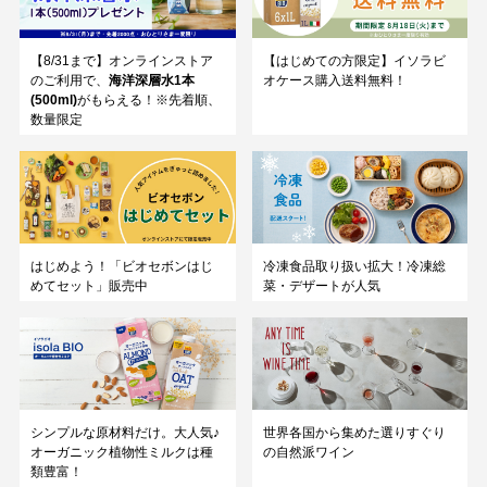
【8/31まで】オンラインストア
【はじめての方限定】イソラビ
のご利用で、
海洋深層水1本
オケース購入送料無料！
(500ml)
がもらえる！※先着順、
数量限定
はじめよう！「ビオセボンはじ
冷凍食品取り扱い拡大！冷凍総
めてセット」販売中
菜・デザートが人気
シンプルな原材料だけ。大人気♪
世界各国から集めた選りすぐり
オーガニック植物性ミルクは種
の自然派ワイン
類豊富！