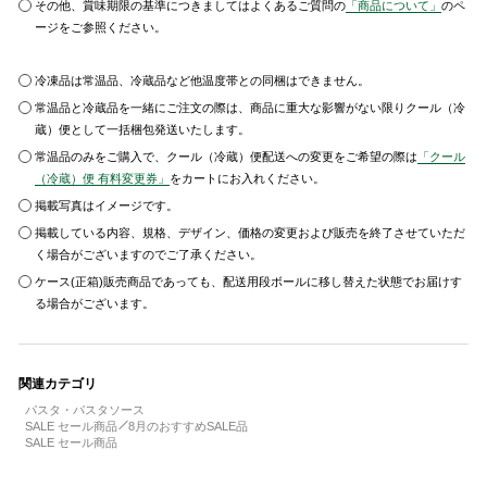
その他、賞味期限の基準につきましてはよくあるご質問の
「商品について」
のペ
ージをご参照ください。
冷凍品は常温品、冷蔵品など他温度帯との同梱はできません。
常温品と冷蔵品を一緒にご注文の際は、商品に重大な影響がない限りクール（冷
蔵）便として一括梱包発送いたします。
常温品のみをご購入で、クール（冷蔵）便配送への変更をご希望の際は
「クール
（冷蔵）便 有料変更券」
をカートにお入れください。
掲載写真はイメージです。
掲載している内容、規格、デザイン、価格の変更および販売を終了させていただ
く場合がございますのでご了承ください。
ケース(正箱)販売商品であっても、配送用段ボールに移し替えた状態でお届けす
る場合がございます。
関連カテゴリ
パスタ・パスタソース
SALE セール商品
8月のおすすめSALE品
SALE セール商品