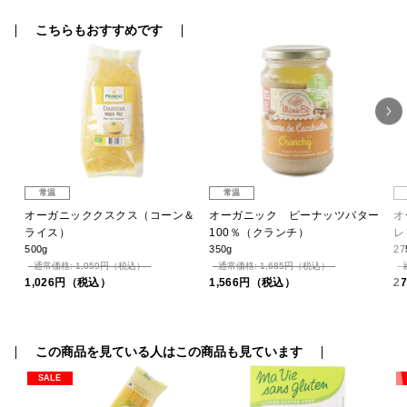
こちらもおすすめです
常温
常温
L
オーガニッククスクス（コーン＆
オーガニック ピーナッツバター
オ
ライス）
100％（クランチ）
レ
500g
350g
27
通常価格: 1,059円（税込）
通常価格: 1,685円（税込）
1,026円（税込）
1,566円（税込）
2
この商品を見ている人はこの商品も見ています
SALE