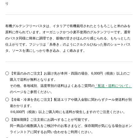
り
有機グルテンフリーパスタは、イタリアで有機栽培されたとうもろこしと米のみを
原料に作られています。オーガニックかつ小麦不使用のグルテンフリーです。通常
のパスタ同様に簡単に調理でき、穀物の甘さがほんのり感じられる、もちっとした
仕上がりです。フジッリは「糸巻き」のようにクルクルひねった形のショートパス
タ。ソースを溝にしっかり巻き込み、よく絡みます。
【常温のみのご注文】お届け先が本州・四国の場合、6,000円（税抜）以上のご
購入で送料が無料となります。
その他、各地域別、温度帯別の送料はよくあるご質問の
「配送・送料について」
のページをご参照ください。
【冷蔵・冷凍を含むご注文】配送エリアや購入金額に関わらずクール便送料が別
途かかります。
※6,000円（税抜）以上ご購入時にも送料が発生しますのでご注意ください。
【賞味期限】ご注文前にお調べすることが可能です。
同一商品の複数購入をご検討中のお客さまなど、保存期間が気になる場合はオン
ラインストアに関するお問い合わせをご利用ください。