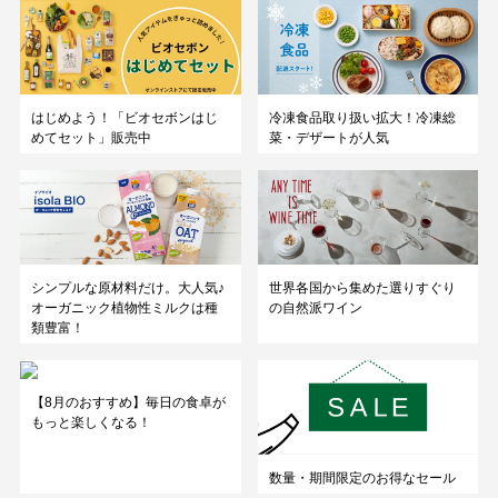
はじめよう！「ビオセボンはじ
冷凍食品取り扱い拡大！冷凍総
めてセット」販売中
菜・デザートが人気
シンプルな原材料だけ。大人気♪
世界各国から集めた選りすぐり
オーガニック植物性ミルクは種
の自然派ワイン
類豊富！
【8月のおすすめ】毎日の食卓が
もっと楽しくなる！
数量・期間限定のお得なセール