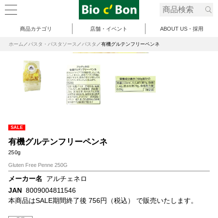
商品カテゴリ
店舗・イベント
ABOUT US・採用
ホーム
パスタ・パスタソース
パスタ
有機グルテンフリーペンネ
SALE
有機グルテンフリーペンネ
250g
Gluten Free Penne 250G
メーカー名
アルチェネロ
JAN
8009004811546
本商品はSALE期間終了後 756円（税込） で販売いたします。