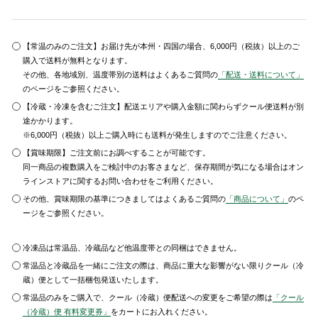
【常温のみのご注文】お届け先が本州・四国の場合、6,000円（税抜）以上のご
購入で送料が無料となります。
その他、各地域別、温度帯別の送料はよくあるご質問の
「配送・送料について」
のページをご参照ください。
【冷蔵・冷凍を含むご注文】配送エリアや購入金額に関わらずクール便送料が別
途かかります。
※6,000円（税抜）以上ご購入時にも送料が発生しますのでご注意ください。
【賞味期限】ご注文前にお調べすることが可能です。
同一商品の複数購入をご検討中のお客さまなど、保存期間が気になる場合はオン
ラインストアに関するお問い合わせをご利用ください。
その他、賞味期限の基準につきましてはよくあるご質問の
「商品について」
のペ
ージをご参照ください。
冷凍品は常温品、冷蔵品など他温度帯との同梱はできません。
常温品と冷蔵品を一緒にご注文の際は、商品に重大な影響がない限りクール（冷
蔵）便として一括梱包発送いたします。
常温品のみをご購入で、クール（冷蔵）便配送への変更をご希望の際は
「クール
（冷蔵）便 有料変更券」
をカートにお入れください。