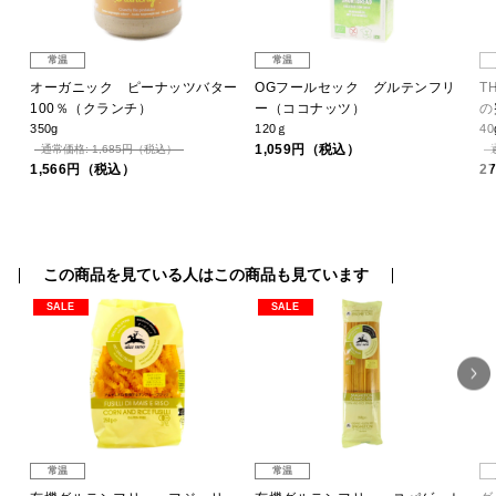
常温
常温
レ
オーガニック ピーナッツバター
OGフールセック グルテンフリ
T
100％（クランチ）
ー（ココナッツ）
の
350g
120ｇ
40
1,059円（税込）
通常価格: 1,685円（税込）
1,566円（税込）
2
この商品を見ている人はこの商品も見ています
SALE
SALE
常温
常温