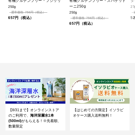
有機グルテンフリー・フジッリ
有機グルテンフリー・スパゲット
ダ
ーニ250g
250g
27
通常価格: 756円（税込）
250g
657円（税込）
5
通常価格: 756円（税込）
657円（税込）
【8/31まで】オンラインストア
【はじめての方限定】イソラビ
のご利用で、
海洋深層水1本
オケース購入送料無料！
(500ml)
がもらえる！※先着順、
数量限定