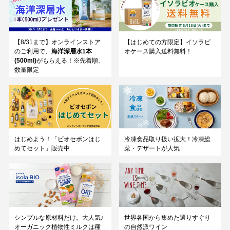
【8/31まで】オンラインストア
【はじめての方限定】イソラビ
のご利用で、
海洋深層水1本
オケース購入送料無料！
(500ml)
がもらえる！※先着順、
数量限定
はじめよう！「ビオセボンはじ
冷凍食品取り扱い拡大！冷凍総
めてセット」販売中
菜・デザートが人気
シンプルな原材料だけ。大人気♪
世界各国から集めた選りすぐり
オーガニック植物性ミルクは種
の自然派ワイン