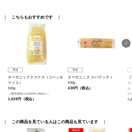
こちらもおすすめです
常温
常温
オーガニッククスクス（コーン＆
オーガニック スパゲッティ
【
ライス）
500g
ク
430円（税込）
500g
ト
通常価格: 1,059円（税込）
ｾｯ
1,026円（税込）
5
この商品を見ている人はこの商品も見ています
SALE