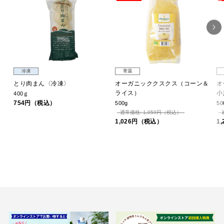
冷凍
常温
バ
とり肉まん〈冷凍〉
オーガニッククスクス（コーン＆
オ
ライス）
小
400ｇ
754円（税込）
500g
50
通常価格: 1,059円（税込）
1,026円（税込）
1