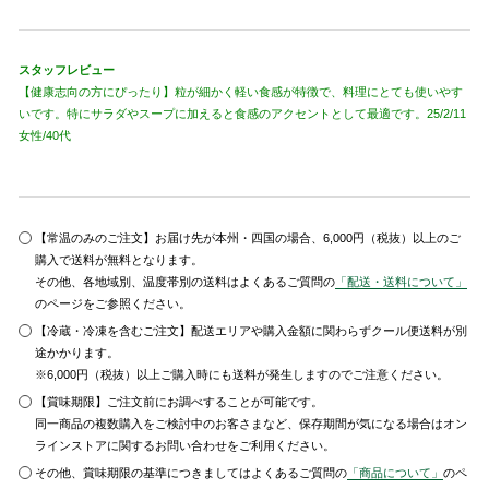
スタッフレビュー
【健康志向の方にぴったり】粒が細かく軽い食感が特徴で、料理にとても使いやす
いです。特にサラダやスープに加えると食感のアクセントとして最適です。25/2/11
女性/40代
【常温のみのご注文】お届け先が本州・四国の場合、6,000円（税抜）以上のご
購入で送料が無料となります。
その他、各地域別、温度帯別の送料はよくあるご質問の
「配送・送料について」
のページをご参照ください。
【冷蔵・冷凍を含むご注文】配送エリアや購入金額に関わらずクール便送料が別
途かかります。
※6,000円（税抜）以上ご購入時にも送料が発生しますのでご注意ください。
【賞味期限】ご注文前にお調べすることが可能です。
同一商品の複数購入をご検討中のお客さまなど、保存期間が気になる場合はオン
ラインストアに関するお問い合わせをご利用ください。
その他、賞味期限の基準につきましてはよくあるご質問の
「商品について」
のペ