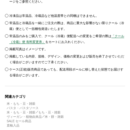
ージをご参照ください。
冷凍品は常温品、冷蔵品など他温度帯との同梱はできません。
常温品と冷蔵品を一緒にご注文の際は、商品に重大な影響がない限りクール（冷
蔵）便として一括梱包発送いたします。
常温品のみをご購入で、クール（冷蔵）便配送への変更をご希望の際は
「クール
（冷蔵）便 有料変更券」
をカートにお入れください。
掲載写真はイメージです。
掲載している内容、規格、デザイン、価格の変更および販売を終了させていただ
く場合がございますのでご了承ください。
ケース(正箱)販売商品であっても、配送用段ボールに移し替えた状態でお届けす
る場合がございます。
関連カテゴリ
米・もち・豆・雑穀
パスタ・パスタソース
米・もち・豆・雑穀
もち・豆・雑穀
ヴィーガン・植物由来品
米・餅・雑穀
SALE セール商品
直輸入品