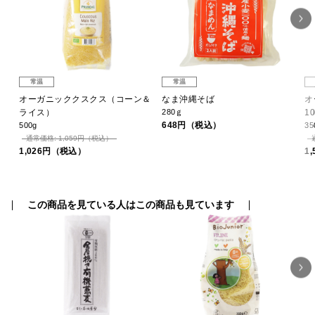
常温
常温
L
オーガニッククスクス（コーン＆
なま沖縄そば
オ
ライス）
280ｇ
1
648円（税込）
500g
35
通常価格: 1,059円（税込）
1,026円（税込）
1
この商品を見ている人はこの商品も見ています