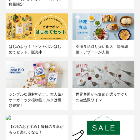
数量限定
はじめよう！「ビオセボンはじ
冷凍食品取り扱い拡大！冷凍総
めてセット」販売中
菜・デザートが人気
シンプルな原材料だけ。大人気♪
世界各国から集めた選りすぐり
オーガニック植物性ミルクは種
の自然派ワイン
類豊富！
【8月のおすすめ】毎日の食卓が
もっと楽しくなる！