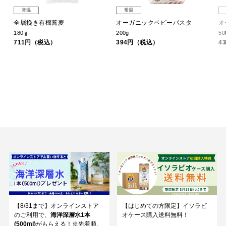
常温
常温
全層挽き有機蕎麦
オーガニックベビーパスタ
オ
180ｇ
200g
50
711円（税込）
394円（税込）
4
【8/31まで】オンラインストア
【はじめての方限定】イソラビ
のご利用で、
海洋深層水1本
オケース購入送料無料！
(500ml)
がもらえる！※先着順、