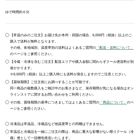
ゆで時間約６分
【常温のみのご注文】お届け先が本州・四国の場合、6,000円（税抜）以上のご
購入で送料が無料となります。
その他、各地域別、温度帯別の送料はよくあるご質問の
「配送・送料について」
のページをご参照ください。
【冷蔵・冷凍を含むご注文】配送エリアや購入金額に関わらずクール便送料が別
途かかります。
※6,000円（税抜）以上ご購入時にも送料が発生しますのでご注意ください。
【賞味期限】ご注文前にお調べすることが可能です。
同一商品の複数購入をご検討中のお客さまなど、保存期間が気になる場合はオン
ラインストアに関するお問い合わせをご利用ください。
その他、賞味期限の基準につきましてはよくあるご質問の
「商品について」
のペ
ージをご参照ください。
冷凍品は常温品、冷蔵品など他温度帯との同梱はできません。
常温品と冷蔵品を一緒にご注文の際は、商品に重大な影響がない限りクール（冷
蔵）便として一括梱包発送いたします。