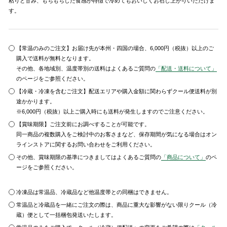
粘りと甘み、もちもちした食感が特徴で冷めてもおいしくお召し上がりいただけま
す。
【常温のみのご注文】お届け先が本州・四国の場合、6,000円（税抜）以上のご
購入で送料が無料となります。
その他、各地域別、温度帯別の送料はよくあるご質問の
「配送・送料について」
のページをご参照ください。
【冷蔵・冷凍を含むご注文】配送エリアや購入金額に関わらずクール便送料が別
途かかります。
※6,000円（税抜）以上ご購入時にも送料が発生しますのでご注意ください。
【賞味期限】ご注文前にお調べすることが可能です。
同一商品の複数購入をご検討中のお客さまなど、保存期間が気になる場合はオン
ラインストアに関するお問い合わせをご利用ください。
その他、賞味期限の基準につきましてはよくあるご質問の
「商品について」
のペ
ージをご参照ください。
冷凍品は常温品、冷蔵品など他温度帯との同梱はできません。
常温品と冷蔵品を一緒にご注文の際は、商品に重大な影響がない限りクール（冷
蔵）便として一括梱包発送いたします。