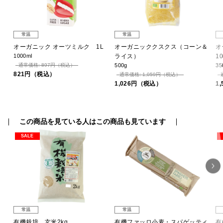
常温
常温
お
オーガニック オーツミルク 1L
オーガニッククスクス（コーン＆
オ
1000ml
ライス）
1
通常価格: 897円（税込）
500g
35
821円（税込）
通常価格: 1,059円（税込）
1,026円（税込）
1
この商品を見ている人はこの商品も見ています
SALE
常温
常温
有機栽培 玄米2kg
有機ファッロ小麦・スパゲッティ
有