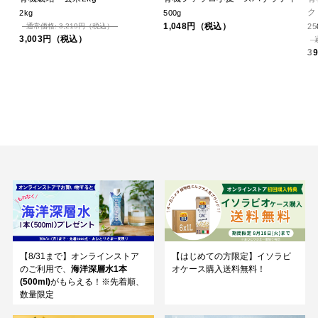
ク
2kg
500g
1,048円（税込）
通常価格: 3,219円（税込）
25
3,003円（税込）
3
【8/31まで】オンラインストア
【はじめての方限定】イソラビ
のご利用で、
海洋深層水1本
オケース購入送料無料！
(500ml)
がもらえる！※先着順、
数量限定