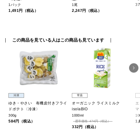
3
1パック
1尾
1,491円（税込）
2,247円（税込）
この商品を見ている人はこの商品も見ています
冷凍
常温
ゆき・やさい 有機皮付きフライ
オーガニック ライスミルク
エ
ドポテト〈冷凍〉
isolaBIO
マ
300g
1000ml
10
584円（税込）
1
通常価格: 474円（税込）
332円（税込）