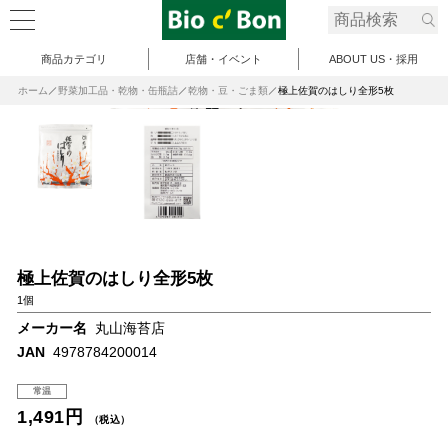
商品カテゴリ
店舗・イベント
ABOUT US・採用
ホーム
野菜加工品・乾物・缶瓶詰
乾物・豆・ごま類
極上佐賀のはしり全形5枚
極上佐賀のはしり全形5枚
1個
メーカー名
丸山海苔店
JAN
4978784200014
常温
1,491円
（税込）