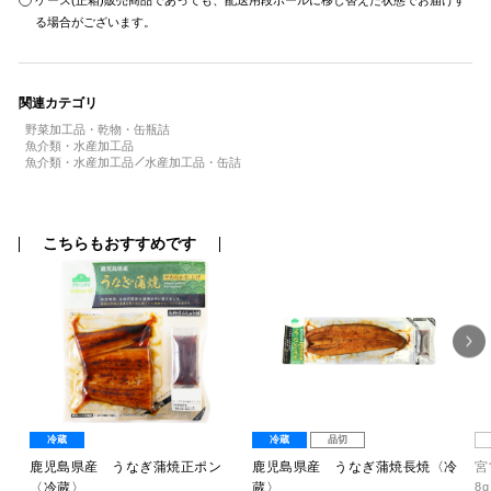
ケース(正箱)販売商品であっても、配送用段ボールに移し替えた状態でお届けす
る場合がございます。
関連カテゴリ
野菜加工品・乾物・缶瓶詰
魚介類・水産加工品
魚介類・水産加工品
水産加工品・缶詰
こちらもおすすめです
冷蔵
冷蔵
品切
もオ
鹿児島県産 うなぎ蒲焼正ポン
鹿児島県産 うなぎ蒲焼長焼〈冷
宮
〈冷蔵〉
蔵〉
8g