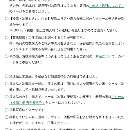
その他、各地域別、温度帯別の送料はよくあるご質問の
「配送・送料について」
のページをご参照ください。
【冷蔵・冷凍を含むご注文】配送エリアや購入金額に関わらずクール便送料が別
途かかります。
※6,000円（税抜）以上ご購入時にも送料が発生しますのでご注意ください。
【賞味期限】ご注文前にお調べすることが可能です。
同一商品の複数購入をご検討中のお客さまなど、保存期間が気になる場合はオン
ラインストアに関するお問い合わせをご利用ください。
その他、賞味期限の基準につきましてはよくあるご質問の
「商品について」
のペ
ージをご参照ください。
冷凍品は常温品、冷蔵品など他温度帯との同梱はできません。
常温品と冷蔵品を一緒にご注文の際は、商品に重大な影響がない限りクール（冷
蔵）便として一括梱包発送いたします。
常温品のみをご購入で、クール（冷蔵）便配送への変更をご希望の際は
「クール
（冷蔵）便 有料変更券」
をカートにお入れください。
掲載写真はイメージです。
掲載している内容、規格、デザイン、価格の変更および販売を終了させていただ
く場合がございますのでご了承ください。