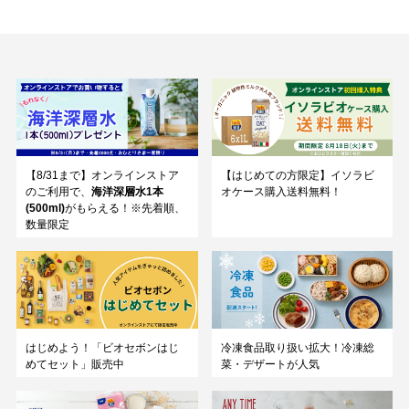
【8/31まで】オンラインストア
【はじめての方限定】イソラビ
のご利用で、
海洋深層水1本
オケース購入送料無料！
(500ml)
がもらえる！※先着順、
数量限定
はじめよう！「ビオセボンはじ
冷凍食品取り扱い拡大！冷凍総
めてセット」販売中
菜・デザートが人気