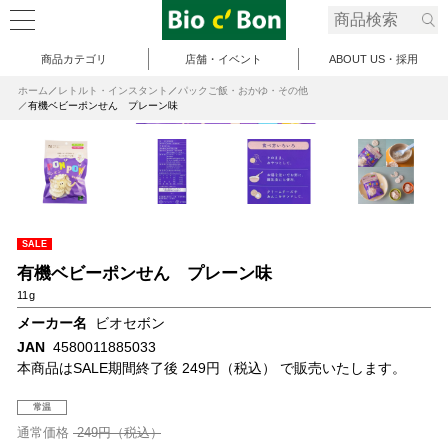
商品カテゴリ
店舗・イベント
ABOUT US・採用
ホーム
レトルト・インスタント
パックご飯・おかゆ・その他
有機ベビーポンせん プレーン味
SALE
有機ベビーポンせん プレーン味
11g
メーカー名
ビオセボン
JAN
4580011885033
本商品はSALE期間終了後 249円（税込） で販売いたします。
常温
通常価格
249円（税込）