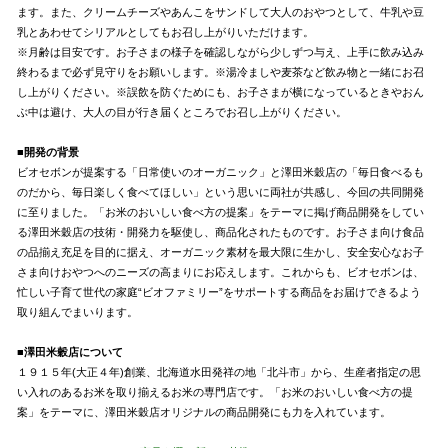
ます。また、クリームチーズやあんこをサンドして大人のおやつとして、牛乳や豆
乳とあわせてシリアルとしてもお召し上がりいただけます。
※月齢は目安です。お子さまの様子を確認しながら少しずつ与え、上手に飲み込み
終わるまで必ず見守りをお願いします。※湯冷ましや麦茶など飲み物と一緒にお召
し上がりください。※誤飲を防ぐためにも、お子さまが横になっているときやおん
ぶ中は避け、大人の目が行き届くところでお召し上がりください。
■開発の背景
ビオセボンが提案する「日常使いのオーガニック」と澤田米穀店の「毎日食べるも
のだから、毎日楽しく食べてほしい」という思いに両社が共感し、今回の共同開発
に至りました。「お米のおいしい食べ方の提案」をテーマに掲げ商品開発をしてい
る澤田米穀店の技術・開発力を駆使し、商品化されたものです。お子さま向け食品
の品揃え充足を目的に据え、オーガニック素材を最大限に生かし、安全安心なお子
さま向けおやつへのニーズの高まりにお応えします。これからも、ビオセボンは、
忙しい子育て世代の家庭“ビオファミリー”をサポートする商品をお届けできるよう
取り組んでまいります。
■澤田米穀店について
１９１５年(大正４年)創業、北海道水田発祥の地「北斗市」から、生産者指定の思
い入れのあるお米を取り揃えるお米の専門店です。「お米のおいしい食べ方の提
案」をテーマに、澤田米穀店オリジナルの商品開発にも力を入れています。