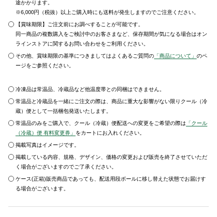
途かかります。
※6,000円（税抜）以上ご購入時にも送料が発生しますのでご注意ください。
【賞味期限】ご注文前にお調べすることが可能です。
同一商品の複数購入をご検討中のお客さまなど、保存期間が気になる場合はオン
ラインストアに関するお問い合わせをご利用ください。
その他、賞味期限の基準につきましてはよくあるご質問の
「商品について」
のペ
ージをご参照ください。
冷凍品は常温品、冷蔵品など他温度帯との同梱はできません。
常温品と冷蔵品を一緒にご注文の際は、商品に重大な影響がない限りクール（冷
蔵）便として一括梱包発送いたします。
常温品のみをご購入で、クール（冷蔵）便配送への変更をご希望の際は
「クール
（冷蔵）便 有料変更券」
をカートにお入れください。
掲載写真はイメージです。
掲載している内容、規格、デザイン、価格の変更および販売を終了させていただ
く場合がございますのでご了承ください。
ケース(正箱)販売商品であっても、配送用段ボールに移し替えた状態でお届けす
る場合がございます。