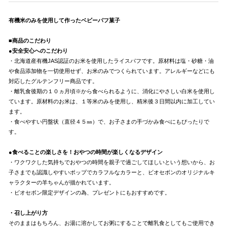
有機米のみを使用して作ったベビーパフ菓子
■商品のこだわり
●安全安心へのこだわり
・北海道産有機JAS認証のお米を使用したライスパフです。原材料は塩・砂糖・油
や食品添加物を一切使用せず、お米のみでつくられています。アレルギーなどにも
対応したグルテンフリー商品です。
・離乳食後期の１０ヵ月頃※から食べられるように、消化にやさしい白米を使用し
ています。原材料のお米は、１等米のみを使用し、精米後３日間以内に加工してい
ます。
・食べやすい円盤状（直径４５㎜）で、お子さまの手づかみ食べにもぴったりで
す。
●食べることの楽しさを！おやつの時間が楽しくなるデザイン
・ワクワクした気持ちでおやつの時間を親子で過ごしてほしいという想いから、お
子さまでも認識しやすいポップでカラフルなカラーと、ビオセボンのオリジナルキ
ャラクターの羊ちゃんが描かれています。
・ビオセボン限定デザインの為、プレゼントにもおすすめです。
・召し上がり方
そのままはもちろん、お湯に溶かしてお粥にすることで離乳食としてもご使用でき