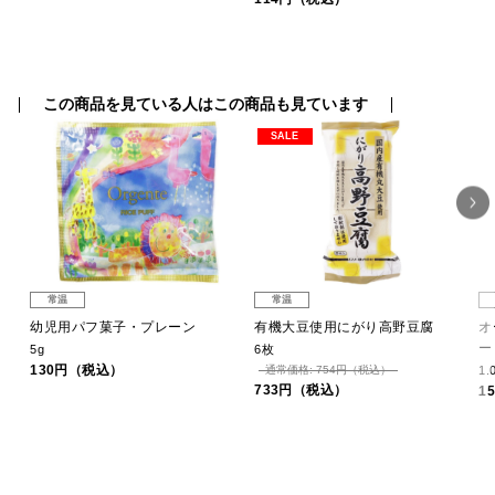
この商品を見ている人はこの商品も見ています
SALE
常温
常温
フ
幼児用パフ菓子・プレーン
有機大豆使用にがり高野豆腐
オ
ー
5g
6枚
130円（税込）
通常価格: 754円（税込）
1.
733円（税込）
1