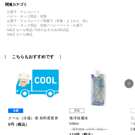
関連カテゴリ
お菓子・チョコレート
ベビー・キッズ用品・衣類
お菓子・チョコレート
和菓子（米菓・ようかん・飴）
ベビー・キッズ用品・衣類
ベビーフード・お菓子
SALE セール商品
8月のおすすめSALE品
SALE セール商品
こちらもおすすめです
冷蔵
常温
クール（冷蔵）便 有料変更券
海洋深層水
九
500ml
74
0円（税込）
5
通常価格: 141円（税込）
114円（税込）