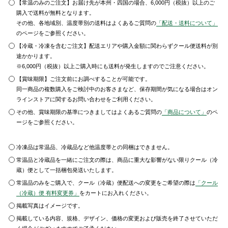
【常温のみのご注文】お届け先が本州・四国の場合、6,000円（税抜）以上のご
購入で送料が無料となります。
その他、各地域別、温度帯別の送料はよくあるご質問の
「配送・送料について」
のページをご参照ください。
【冷蔵・冷凍を含むご注文】配送エリアや購入金額に関わらずクール便送料が別
途かかります。
※6,000円（税抜）以上ご購入時にも送料が発生しますのでご注意ください。
【賞味期限】ご注文前にお調べすることが可能です。
同一商品の複数購入をご検討中のお客さまなど、保存期間が気になる場合はオン
ラインストアに関するお問い合わせをご利用ください。
その他、賞味期限の基準につきましてはよくあるご質問の
「商品について」
のペ
ージをご参照ください。
冷凍品は常温品、冷蔵品など他温度帯との同梱はできません。
常温品と冷蔵品を一緒にご注文の際は、商品に重大な影響がない限りクール（冷
蔵）便として一括梱包発送いたします。
常温品のみをご購入で、クール（冷蔵）便配送への変更をご希望の際は
「クール
（冷蔵）便 有料変更券」
をカートにお入れください。
掲載写真はイメージです。
掲載している内容、規格、デザイン、価格の変更および販売を終了させていただ