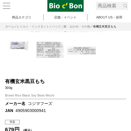
商品カテゴリ
店舗・イベント
ABOUT US・採用
ホーム
レトルト・インスタント
パックご飯・おかゆ・その他
有機玄米黒豆もち
有機玄米黒豆もち
300g
Brown Rice Black Soy Bean Mochi
メーカー名
コジマフーズ
JAN
4905903000941
常温
679円
（税込）