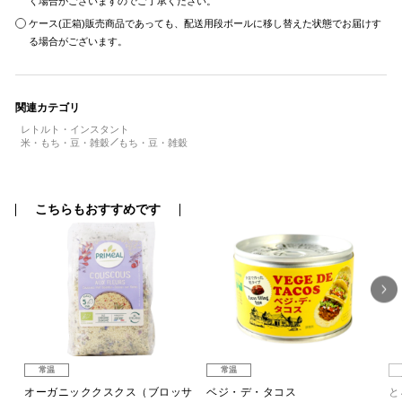
く場合がございますのでご了承ください。
ケース(正箱)販売商品であっても、配送用段ボールに移し替えた状態でお届けす
る場合がございます。
関連カテゴリ
レトルト・インスタント
米・もち・豆・雑穀
もち・豆・雑穀
こちらもおすすめです
常温
常温
オーガニッククスクス（ブロッサ
ベジ・デ・タコス
と