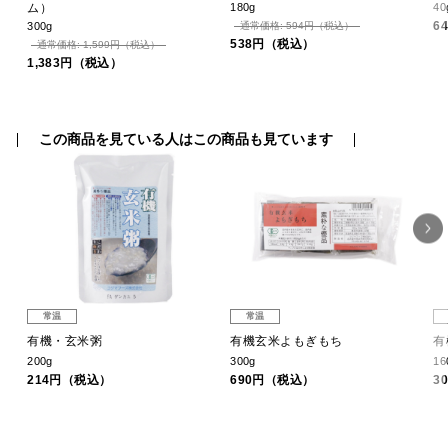
ム）
180g
40
6
300g
通常価格: 594円（税込）
538円（税込）
通常価格: 1,599円（税込）
1,383円（税込）
この商品を見ている人はこの商品も見ています
常温
常温
有機・玄米粥
有機玄米よもぎもち
有
200g
300g
16
214円（税込）
690円（税込）
3