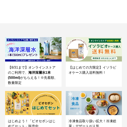
【8/31まで】オンラインストア
【はじめての方限定】イソラビ
のご利用で、
海洋深層水1本
オケース購入送料無料！
(500ml)
がもらえる！※先着順、
数量限定
はじめよう！「ビオセボンはじ
冷凍食品取り扱い拡大！冷凍総
めてセット」販売中
菜・デザートが人気