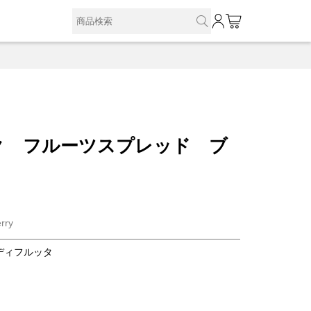
0
ク フルーツスプレッド ブ
rry
ディフルッタ