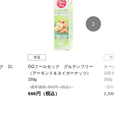
常温
常
クス
グルテンフリー 玄米チーズビスコッ
グル
ティー(ブラックペッパー)
ティ
25g
25g
216円（税込）
21