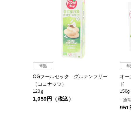
常温
常
テンフリー
オーガニック ピーナッツバター
オー
ナッツ）
100％（スムース）
ッド
350g
150g
1,
通常価格: 1,685円（税込）
1,566円（税込）