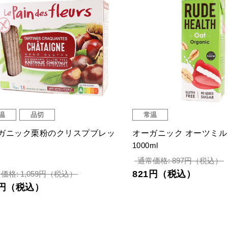
温
常温
ガニックそば粉のクリスプブレ
お米のホットケーキミッ
200ｇ
376円（税込）
059円（税込）