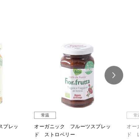
SA
常温
常
トと野菜のボ
オーガニック フルーツスプレッ
リゴ
ド アプリコット
スプ