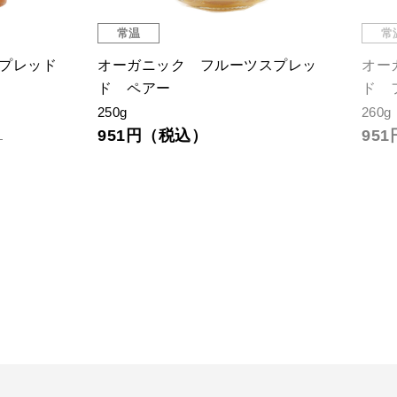
常温
常
スプレッド
オーガニック フルーツスプレッ
オー
ド ペアー
ド 
250g
260g
951円（税込）
95
）