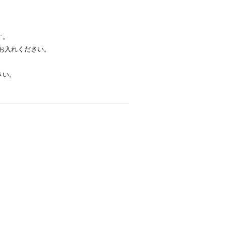
す。
お入れください。
さい。