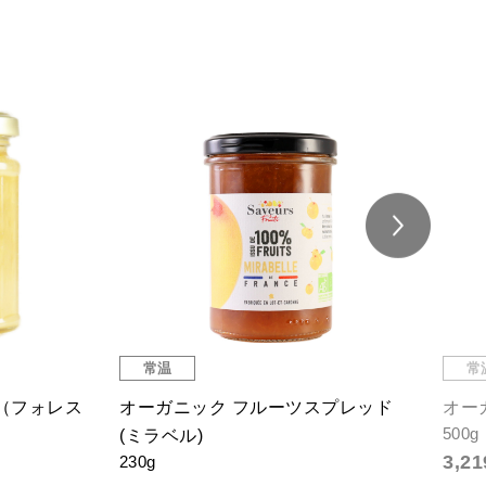
常温
常
（フォレス
オーガニック フルーツスプレッド
オー
500g
(ミラベル)
3,
230g