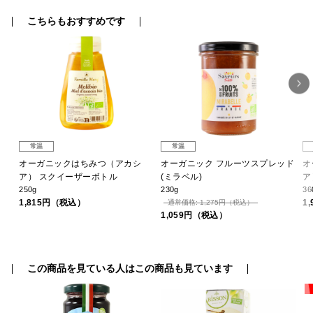
こちらもおすすめです
常温
常温
デ
オーガニックはちみつ（アカシ
オーガニック フルーツスプレッド
オ
ア） スクイーザーボトル
(ミラベル)
ア
250g
230g
36
1,815円（税込）
1
通常価格: 1,275円（税込）
1,059円（税込）
この商品を見ている人はこの商品も見ています