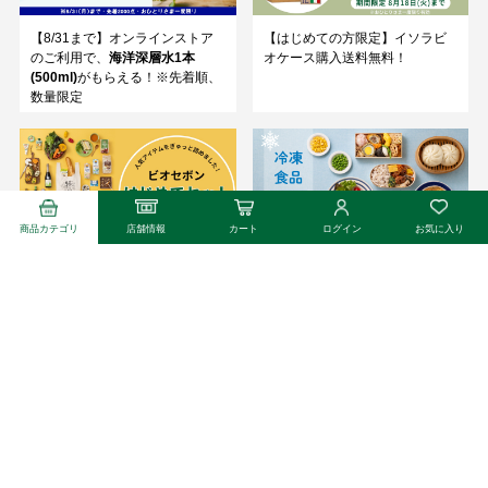
【8/31まで】オンラインストア
【はじめての方限定】イソラビ
のご利用で、
海洋深層水1本
オケース購入送料無料！
(500ml)
がもらえる！※先着順、
数量限定
商品カテゴリ
店舗情報
カート
ログイン
お気に入り
はじめよう！「ビオセボンはじ
冷凍食品取り扱い拡大！冷凍総
めてセット」販売中
菜・デザートが人気
シンプルな原材料だけ。大人気♪
世界各国から集めた選りすぐり
オーガニック植物性ミルクは種
の自然派ワイン
類豊富！