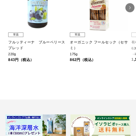
常温
常温
)
フルッティーナ ブルーベリース
オーガニック フールセック（セサ
有
プレッド
ミ）
62
220g
175g
1
843円（税込）
862円（税込）