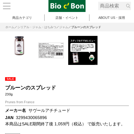
商品カテゴリ
店舗・イベント
ABOUT US・採用
ホーム
シリアル・ジャム・はちみつ
ジャム
プルーンのスプレッド
SALE
プルーンのスプレッド
230g
Prunes from France
メーカー名
サヴールアチチュード
JAN
3299430065896
本商品はSALE期間終了後 1,059円（税込） で販売いたします。