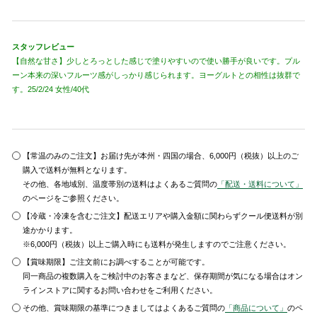
スタッフレビュー
【自然な甘さ】少しとろっとした感じで塗りやすいので使い勝手が良いです。プル
ーン本来の深いフルーツ感がしっかり感じられます。ヨーグルトとの相性は抜群で
す。25/2/24 女性/40代
【常温のみのご注文】お届け先が本州・四国の場合、6,000円（税抜）以上のご
購入で送料が無料となります。
その他、各地域別、温度帯別の送料はよくあるご質問の
「配送・送料について」
のページをご参照ください。
【冷蔵・冷凍を含むご注文】配送エリアや購入金額に関わらずクール便送料が別
途かかります。
※6,000円（税抜）以上ご購入時にも送料が発生しますのでご注意ください。
【賞味期限】ご注文前にお調べすることが可能です。
同一商品の複数購入をご検討中のお客さまなど、保存期間が気になる場合はオン
ラインストアに関するお問い合わせをご利用ください。
その他、賞味期限の基準につきましてはよくあるご質問の
「商品について」
のペ