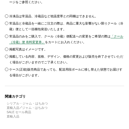
ージをご参照ください。
冷凍品は常温品、冷蔵品など他温度帯との同梱はできません。
常温品と冷蔵品を一緒にご注文の際は、商品に重大な影響がない限りクール（冷
蔵）便として一括梱包発送いたします。
常温品のみをご購入で、クール（冷蔵）便配送への変更をご希望の際は
「クール
（冷蔵）便 有料変更券」
をカートにお入れください。
掲載写真はイメージです。
掲載している内容、規格、デザイン、価格の変更および販売を終了させていただ
く場合がございますのでご了承ください。
ケース(正箱)販売商品であっても、配送用段ボールに移し替えた状態でお届けす
る場合がございます。
関連カテゴリ
シリアル・ジャム・はちみつ
直輸入品
ジャム・はちみつ
SALE セール商品
直輸入品