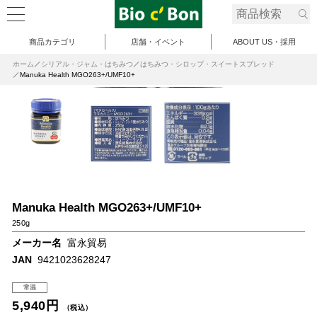
商品カテゴリ
店舗・イベント
ABOUT US・採用
ホーム
シリアル・ジャム・はちみつ
はちみつ・シロップ・スイートスプレッド
Manuka Health MGO263+/UMF10+
Manuka Health MGO263+/UMF10+
250g
メーカー名
富永貿易
JAN
9421023628247
常温
5,940円
（税込）