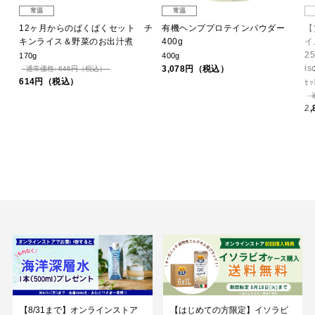
常温
常温
12ヶ月からのぱくぱくセット チ
有機ヘンププロテインパウダー
【
キンライス＆野菜のお出汁煮
400g
イ
2
170g
400g
is
3,078円（税込）
通常価格: 646円（税込）
614円（税込）
ｾｯ
2
【8/31まで】オンラインストア
【はじめての方限定】イソラビ