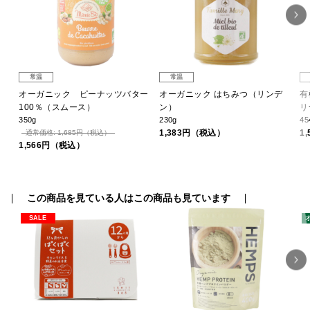
常温
常温
ー
オーガニック ピーナッツバター
オーガニック はちみつ（リンデ
有
100％（スムース）
ン）
リ
350g
230g
45
1,383円（税込）
1
通常価格: 1,685円（税込）
1,566円（税込）
この商品を見ている人はこの商品も見ています
SALE