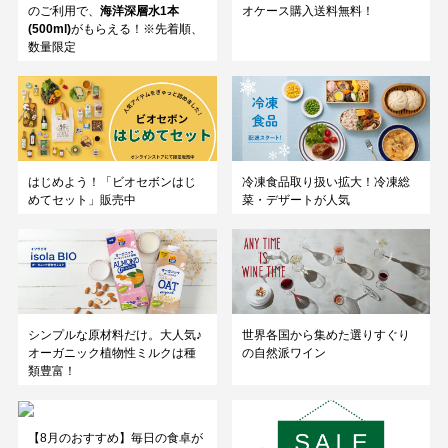
のご利用で、
海洋深層水1本
オケース購入送料無料！
(500ml)
がもらえる！※先着順、
数量限定
はじめよう！「ビオセボンはじ
冷凍食品取り扱い拡大！冷凍総
めてセット」販売中
菜・デザートが人気
シンプルな原材料だけ。大人気♪
世界各国から集めた選りすぐり
オーガニック植物性ミルクは種
の自然派ワイン
類豊富！
【8月のおすすめ】毎日の食卓が