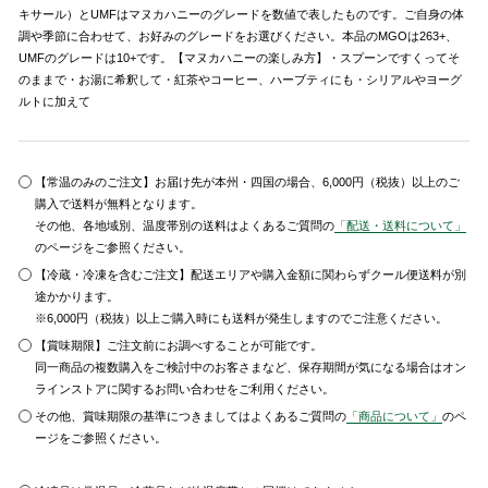
キサール）とUMFはマヌカハニーのグレードを数値で表したものです。ご自身の体
調や季節に合わせて、お好みのグレードをお選びください。本品のMGOは263+、
UMFのグレードは10+です。【マヌカハニーの楽しみ方】・スプーンですくってそ
のままで・お湯に希釈して・紅茶やコーヒー、ハーブティにも・シリアルやヨーグ
ルトに加えて
【常温のみのご注文】お届け先が本州・四国の場合、6,000円（税抜）以上のご
購入で送料が無料となります。
その他、各地域別、温度帯別の送料はよくあるご質問の
「配送・送料について」
のページをご参照ください。
【冷蔵・冷凍を含むご注文】配送エリアや購入金額に関わらずクール便送料が別
途かかります。
※6,000円（税抜）以上ご購入時にも送料が発生しますのでご注意ください。
【賞味期限】ご注文前にお調べすることが可能です。
同一商品の複数購入をご検討中のお客さまなど、保存期間が気になる場合はオン
ラインストアに関するお問い合わせをご利用ください。
その他、賞味期限の基準につきましてはよくあるご質問の
「商品について」
のペ
ージをご参照ください。