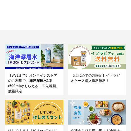
【8/31まで】オンラインストア
【はじめての方限定】イソラビ
のご利用で、
海洋深層水1本
オケース購入送料無料！
(500ml)
がもらえる！※先着順、
数量限定
はじめよう！「ビオセボンはじ
冷凍食品取り扱い拡大！冷凍総