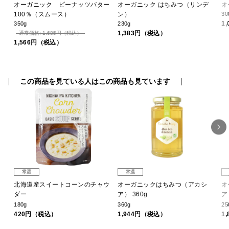
）
オーガニック ピーナッツバター
オーガニック はちみつ（リンデ
オ
100％（スムース）
ン）
30
1
350g
230g
1,383円（税込）
通常価格: 1,685円（税込）
1,566円（税込）
この商品を見ている人はこの商品も見ています
常温
常温
北海道産スイートコーンのチャウ
オーガニックはちみつ（アカシ
オ
ダー
ア） 360g
ア
180g
360g
25
420円（税込）
1,944円（税込）
1