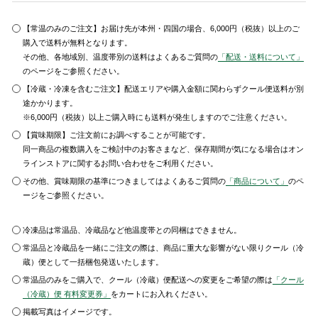
【常温のみのご注文】お届け先が本州・四国の場合、6,000円（税抜）以上のご
購入で送料が無料となります。
その他、各地域別、温度帯別の送料はよくあるご質問の
「配送・送料について」
のページをご参照ください。
【冷蔵・冷凍を含むご注文】配送エリアや購入金額に関わらずクール便送料が別
途かかります。
※6,000円（税抜）以上ご購入時にも送料が発生しますのでご注意ください。
【賞味期限】ご注文前にお調べすることが可能です。
同一商品の複数購入をご検討中のお客さまなど、保存期間が気になる場合はオン
ラインストアに関するお問い合わせをご利用ください。
その他、賞味期限の基準につきましてはよくあるご質問の
「商品について」
のペ
ージをご参照ください。
冷凍品は常温品、冷蔵品など他温度帯との同梱はできません。
常温品と冷蔵品を一緒にご注文の際は、商品に重大な影響がない限りクール（冷
蔵）便として一括梱包発送いたします。
常温品のみをご購入で、クール（冷蔵）便配送への変更をご希望の際は
「クール
（冷蔵）便 有料変更券」
をカートにお入れください。
掲載写真はイメージです。