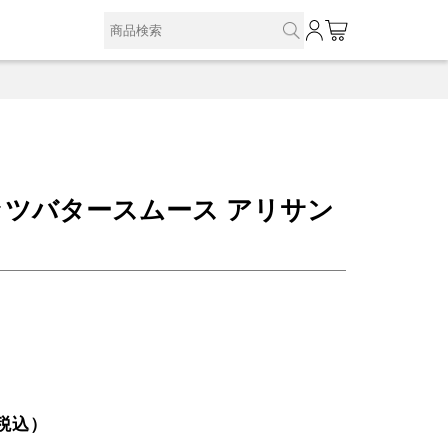
0
ッツバタースムース アリサン
税込）