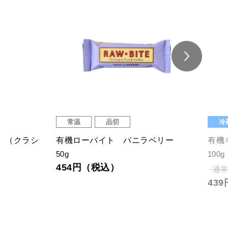
常温
品切
冷
 （クラシ
有機ローバイト バニラベリー
有機
50g
100g
454円（税込）
通常
43