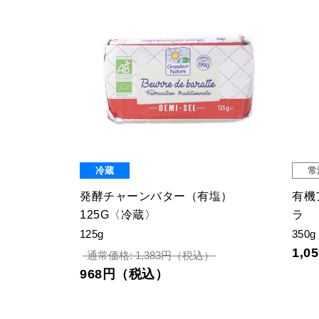
冷蔵
常
ッツ
発酵チャーンバター（有塩）
有機
125G〈冷蔵〉
ラ 
125g
350g
1,
通常価格: 1,383円（税込）
968円（税込）