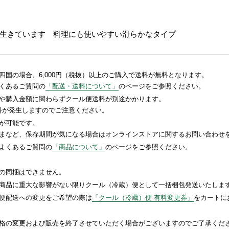
生きています 料理にも使いやすい滑らかなタイプ
国の場合、6,000円（税抜）以上のご購入で送料が無料となります。
くあるご質問の
「配送・送料について」
のページをご参照ください。
や購入金額に関わらずクール便送料が別途かかります。
送料が発生しますのでご注意ください。
が可能です。
まなど、保存期間が気になる場合はオンラインストアに関するお問い合わせ
よくあるご質問の
「商品について」
のページをご参照ください。
の同梱はできません。
商品に重大な影響がない限りクール（冷蔵）便として一括梱包発送いたしま
便配送への変更をご希望の際は
「クール（冷蔵）便 有料変更券」
をカートに
格の変更および販売を終了させていただく場合がございますのでご了承くだ