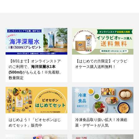
【8/31まで】オンラインストア
【はじめての方限定】イソラビ
のご利用で、
海洋深層水1本
オケース購入送料無料！
(500ml)
がもらえる！※先着順、
数量限定
はじめよう！「ビオセボンはじ
冷凍食品取り扱い拡大！冷凍総
めてセット」販売中
菜・デザートが人気