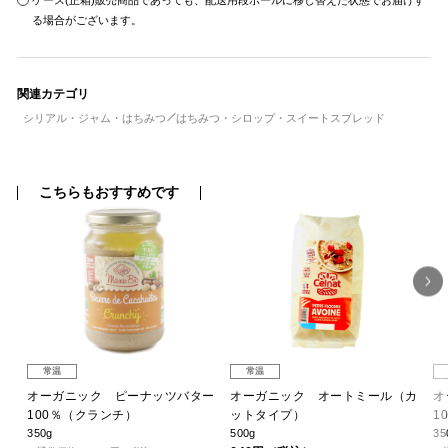
ケース(正箱)販売商品であっても、配送用段ボールに移し替えた状態でお届けす
る場合がございます。
関連カテゴリ
シリアル・ジャム・はちみつ
はちみつ・シロップ・スイートスプレッド
こちらもおすすめです
常温
常温
）
オーガニック ピーナッツバター
オーガニック オートミール（カ
オ
100％（クランチ）
ットタイプ）
1
350g
500g
35