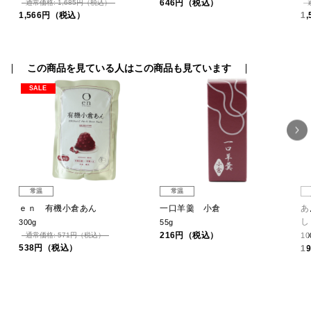
646円（税込）
通常価格: 1,685円（税込）
1,566円（税込）
1
この商品を見ている人はこの商品も見ています
SALE
常温
常温
ｅｎ 有機小倉あん
一口羊羹 小倉
あ
し
300g
55g
216円（税込）
通常価格: 571円（税込）
10
538円（税込）
1