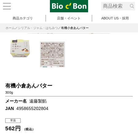
商品カテゴリ
店舗・イベント
ABOUT US・採用
ホーム
シリアル・ジャム・はちみつ
有機小倉あんバター
有機小倉あんバター
300g
メーカー名
遠藤製餡
JAN
4958655202804
常温
562円
（税込）