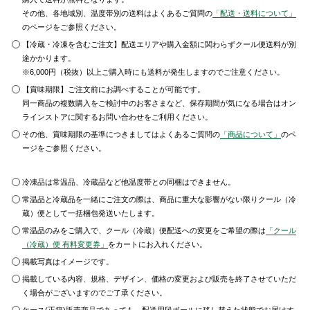
その他、各地域別、温度帯別の送料はよくあるご質問の
「配送・送料について」
のページをご参照ください。
【冷蔵・冷凍を含むご注文】配送エリアや購入金額に関わらずクール便送料が別
途かかります。
※6,000円（税抜）以上ご購入時にも送料が発生しますのでご注意ください。
【賞味期限】ご注文前にお調べすることが可能です。
同一商品の複数購入をご検討中のお客さまなど、保存期間が気になる場合はオン
ラインストアに関するお問い合わせをご利用ください。
その他、賞味期限の基準につきましてはよくあるご質問の
「商品について」
のペ
ージをご参照ください。
冷凍品は常温品、冷蔵品など他温度帯との同梱はできません。
常温品と冷蔵品を一緒にご注文の際は、商品に重大な影響がない限りクール（冷
蔵）便として一括梱包発送いたします。
常温品のみをご購入で、クール（冷蔵）便配送への変更をご希望の際は
「クール
（冷蔵）便 有料変更券」
をカートにお入れください。
掲載写真はイメージです。
掲載している内容、規格、デザイン、価格の変更および販売を終了させていただ
く場合がございますのでご了承ください。