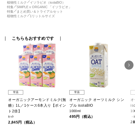
植物性ミルク
イソラビオ（isolaBIO）
特集
SIMPLE x ORGANIC 「イソラビオ」
特集
まとめ買い＆トライアルセット
植物性ミルク
1リットルサイズ
こちらもおすすめです
常温
常温
オーガニックアーモンドミルク(無
オーガニック オーツミルク シン
オ
糖）1L／1ケース6本入り【ポイン
プル isolaBIO
is
ト2倍】
1000ml
10
495円（税込）
ｾｯﾄ
2
2,845円（税込）