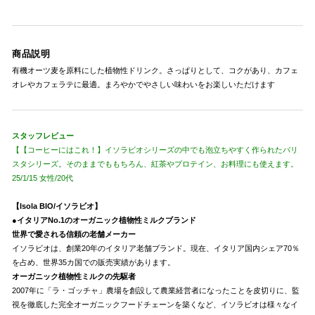
商品説明
有機オーツ麦を原料にした植物性ドリンク。さっぱりとして、コクがあり、カフェ
オレやカフェラテに最適。まろやかでやさしい味わいをお楽しいただけます
スタッフレビュー
【【コーヒーにはこれ！】イソラビオシリーズの中でも泡立ちやすく作られたバリ
スタシリーズ。そのままでももちろん、紅茶やプロテイン、お料理にも使えます。
25/1/15 女性/20代
【Isola BIO/イソラビオ】
●イタリアNo.1のオーガニック植物性ミルクブランド
世界で愛される信頼の老舗メーカー
イソラビオは、創業20年のイタリア老舗ブランド。現在、イタリア国内シェア70％
を占め、世界35カ国での販売実績があります。
オーガニック植物性ミルクの先駆者
2007年に「ラ・ゴッチャ」農場を創設して農業経営者になったことを皮切りに、監
視を徹底した完全オーガニックフードチェーンを築くなど、イソラビオは様々なイ