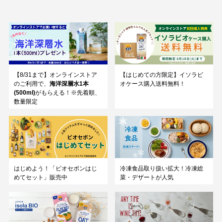
【8/31まで】オンラインストア
【はじめての方限定】イソラビ
のご利用で、
海洋深層水1本
オケース購入送料無料！
(500ml)
がもらえる！※先着順、
数量限定
はじめよう！「ビオセボンはじ
冷凍食品取り扱い拡大！冷凍総
めてセット」販売中
菜・デザートが人気