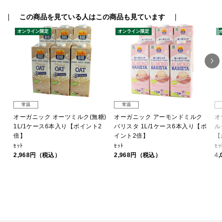
この商品を見ている人はこの商品も見ています
オンライン限定
オンライン限定
常温
常温
オーガニック オーツミルク(無糖)
オーガニック アーモンドミルク
オ
1L/1ケース6本入り【ポイント2
バリスタ 1L/1ケース6本入り【ポ
ル
倍】
イント2倍】
【
ｾｯﾄ
ｾｯﾄ
ｾｯ
2,968円（税込）
2,968円（税込）
4