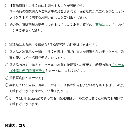
【賞味期限】ご注文前にお調べすることが可能です。
同一商品の複数購入をご検討中のお客さまなど、保存期間が気になる場合はオン
ラインストアに関するお問い合わせをご利用ください。
その他、賞味期限の基準につきましてはよくあるご質問の
「商品について」
のペ
ージをご参照ください。
冷凍品は常温品、冷蔵品など他温度帯との同梱はできません。
常温品と冷蔵品を一緒にご注文の際は、商品に重大な影響がない限りクール（冷
蔵）便として一括梱包発送いたします。
常温品のみをご購入で、クール（冷蔵）便配送への変更をご希望の際は
「クール
（冷蔵）便 有料変更券」
をカートにお入れください。
掲載写真はイメージです。
掲載している内容、規格、デザイン、価格の変更および販売を終了させていただ
く場合がございますのでご了承ください。
ケース(正箱)販売商品であっても、配送用段ボールに移し替えた状態でお届けす
る場合がございます。
関連カテゴリ