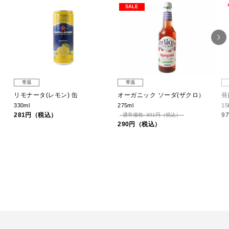
SALE
常温
常温
リモナータ(レモン) 缶
オーガニック ソーダ(ザクロ）
発
330ml
275ml
15
281円（税込）
9
通常価格: 301円（税込）
290円（税込）