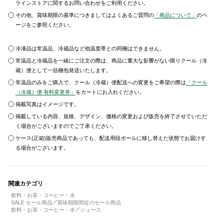
ラインストアに関するお問い合わせをご利用ください。
その他、賞味期限の基準につきましてはよくあるご質問の
「商品について」
のペ
ージをご参照ください。
冷凍品は常温品、冷蔵品など他温度帯との同梱はできません。
常温品と冷蔵品を一緒にご注文の際は、商品に重大な影響がない限りクール（冷
蔵）便として一括梱包発送いたします。
常温品のみをご購入で、クール（冷蔵）便配送への変更をご希望の際は
「クール
（冷蔵）便 有料変更券」
をカートにお入れください。
掲載写真はイメージです。
掲載している内容、規格、デザイン、価格の変更および販売を終了させていただ
く場合がございますのでご了承ください。
ケース(正箱)販売商品であっても、配送用段ボールに移し替えた状態でお届けす
る場合がございます。
関連カテゴリ
飲料・お茶・コーヒー・水
SALE セール商品
賞味期限間近のセール商品
飲料・お茶・コーヒー・水
ジュース