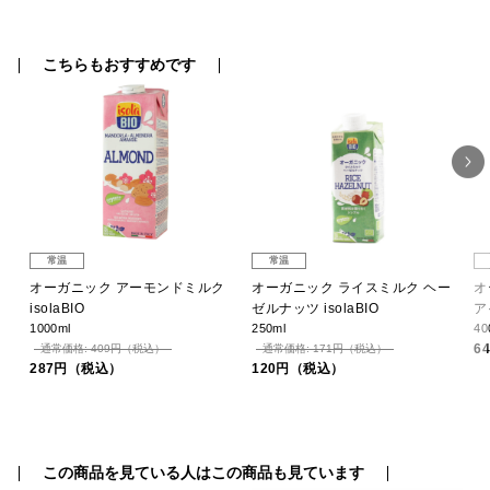
こちらもおすすめです
常温
常温
フ
オーガニック アーモンドミルク
オーガニック ライスミルク ヘー
オ
)
isolaBIO
ゼルナッツ isolaBIO
ア
1000ml
250ml
40
6
通常価格: 409円（税込）
通常価格: 171円（税込）
287円（税込）
120円（税込）
この商品を見ている人はこの商品も見ています