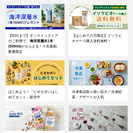
【8/31まで】オンラインストア
【はじめての方限定】イソラビ
のご利用で、
海洋深層水1本
オケース購入送料無料！
(500ml)
がもらえる！※先着順、
数量限定
はじめよう！「ビオセボンはじ
冷凍食品取り扱い拡大！冷凍総
めてセット」販売中
菜・デザートが人気