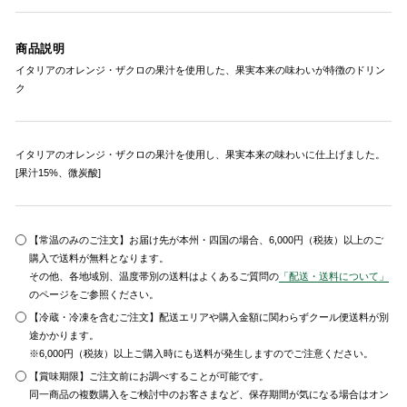
商品説明
イタリアのオレンジ・ザクロの果汁を使用した、果実本来の味わいが特徴のドリン
ク
イタリアのオレンジ・ザクロの果汁を使用し、果実本来の味わいに仕上げました。
[果汁15%、微炭酸]
【常温のみのご注文】お届け先が本州・四国の場合、6,000円（税抜）以上のご
購入で送料が無料となります。
その他、各地域別、温度帯別の送料はよくあるご質問の
「配送・送料について」
のページをご参照ください。
【冷蔵・冷凍を含むご注文】配送エリアや購入金額に関わらずクール便送料が別
途かかります。
※6,000円（税抜）以上ご購入時にも送料が発生しますのでご注意ください。
【賞味期限】ご注文前にお調べすることが可能です。
同一商品の複数購入をご検討中のお客さまなど、保存期間が気になる場合はオン