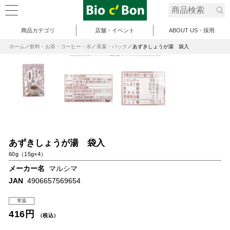
商品カテゴリ
店舗・イベント
ABOUT US・採用
ホーム
飲料・お茶・コーヒー・水
茶葉・パック
あずきしょうが湯 袋入
あずきしょうが湯 袋入
60g（15g×4）
メーカー名
マルシマ
JAN
4906657569654
常温
416円
（税込）