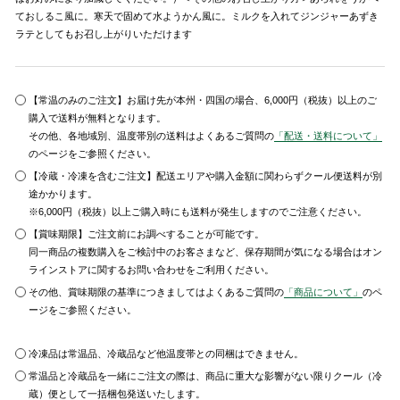
ておしるこ風に。寒天で固めて水ようかん風に。ミルクを入れてジンジャーあずき
ラテとしてもお召し上がりいただけます
【常温のみのご注文】お届け先が本州・四国の場合、6,000円（税抜）以上のご
購入で送料が無料となります。
その他、各地域別、温度帯別の送料はよくあるご質問の
「配送・送料について」
のページをご参照ください。
【冷蔵・冷凍を含むご注文】配送エリアや購入金額に関わらずクール便送料が別
途かかります。
※6,000円（税抜）以上ご購入時にも送料が発生しますのでご注意ください。
【賞味期限】ご注文前にお調べすることが可能です。
同一商品の複数購入をご検討中のお客さまなど、保存期間が気になる場合はオン
ラインストアに関するお問い合わせをご利用ください。
その他、賞味期限の基準につきましてはよくあるご質問の
「商品について」
のペ
ージをご参照ください。
冷凍品は常温品、冷蔵品など他温度帯との同梱はできません。
常温品と冷蔵品を一緒にご注文の際は、商品に重大な影響がない限りクール（冷
蔵）便として一括梱包発送いたします。