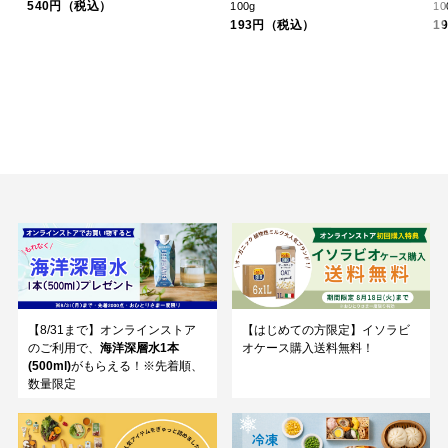
540円（税込）
100g
10
193円（税込）
1
【8/31まで】オンラインストア
【はじめての方限定】イソラビ
のご利用で、
海洋深層水1本
オケース購入送料無料！
(500ml)
がもらえる！※先着順、
数量限定