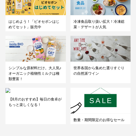
はじめよう！「ビオセボンはじ
冷凍食品取り扱い拡大！冷凍総
めてセット」販売中
菜・デザートが人気
シンプルな原材料だけ。大人気♪
世界各国から集めた選りすぐり
オーガニック植物性ミルクは種
の自然派ワイン
類豊富！
【8月のおすすめ】毎日の食卓が
もっと楽しくなる！
数量・期間限定のお得なセール