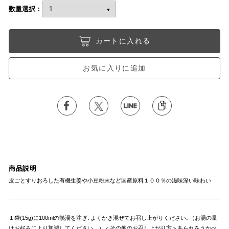
数量選択：
カートに入れる
お気に入りに追加
商品説明
皮ごとすりおろした有機生姜や小豆粉末など国産原料１００％の滋味深い味わい
１袋(15g)に100mlの熱湯を注ぎ､よくかき混ぜてお召し上がりください｡（お湯の量
はお好みにより加減してください。）＜その他のお召し上がり方＞あられをうかべ