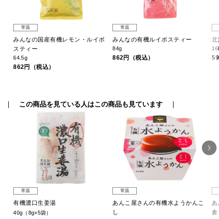
常温
常温
みんなの国産有機レモン・ルイボ
みんなの有機ルイボスティー
北
スティー
84g
16
862円（税込）
5
64.5g
862円（税込）
この商品を見ている人はこの商品も見ています
常温
常温
有機濃口生姜湯
あんこ屋さんの有機水ようかんこ
あ
し
倉
40g（8g×5袋）