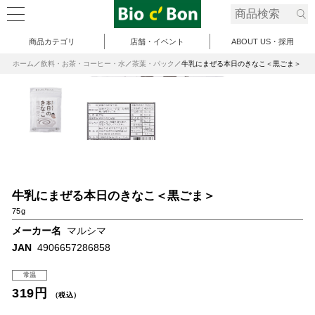
商品カテゴリ
店舗・イベント
ABOUT US・採用
ホーム
飲料・お茶・コーヒー・水
茶葉・パック
牛乳にまぜる本日のきなこ＜黒ごま＞
牛乳にまぜる本日のきなこ＜黒ごま＞
75g
メーカー名
マルシマ
JAN
4906657286858
常温
319円
（税込）