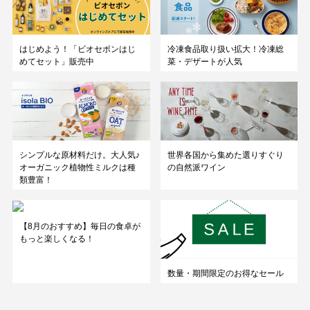
はじめよう！「ビオセボンはじ
冷凍食品取り扱い拡大！冷凍総
めてセット」販売中
菜・デザートが人気
シンプルな原材料だけ。大人気♪
世界各国から集めた選りすぐり
オーガニック植物性ミルクは種
の自然派ワイン
類豊富！
【8月のおすすめ】毎日の食卓が
もっと楽しくなる！
数量・期間限定のお得なセール