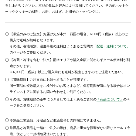
召し上がりください。本品の量はお好みにより加減してください。その他ホットケ
ーキやクッキーの材料、お餅、おはぎ、お団子のトッピングに。
【常温のみのご注文】お届け先が本州・四国の場合、6,000円（税抜）以上のご
購入で送料が無料となります。
その他、各地域別、温度帯別の送料はよくあるご質問の
「配送・送料について」
のページをご参照ください。
【冷蔵・冷凍を含むご注文】配送エリアや購入金額に関わらずクール便送料が別
途かかります。
※6,000円（税抜）以上ご購入時にも送料が発生しますのでご注意ください。
【賞味期限】ご注文前にお調べすることが可能です。
同一商品の複数購入をご検討中のお客さまなど、保存期間が気になる場合はオン
ラインストアに関するお問い合わせをご利用ください。
その他、賞味期限の基準につきましてはよくあるご質問の
「商品について」
のペ
ージをご参照ください。
冷凍品は常温品、冷蔵品など他温度帯との同梱はできません。
常温品と冷蔵品を一緒にご注文の際は、商品に重大な影響がない限りクール（冷
蔵）便として一括梱包発送いたします。