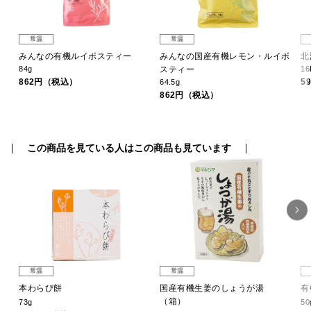
常温
常温
みんなの有機ルイボスティー
みんなの国産有機レモン・ルイボ
北
84g
スティー
16
862円（税込）
5
64.5g
862円（税込）
この商品を見ている人はこの商品も見ています
常温
常温
本わらび餅
国産有機生姜のしょうが湯
有
（箱）
73g
50