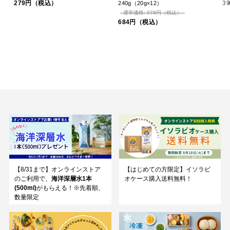
279円（税込）
3
240g（20g×12）
通常価格: 978円（税込）
684円（税込）
【8/31まで】オンラインストア
【はじめての方限定】イソラビ
のご利用で、
海洋深層水1本
オケース購入送料無料！
(500ml)
がもらえる！※先着順、
数量限定