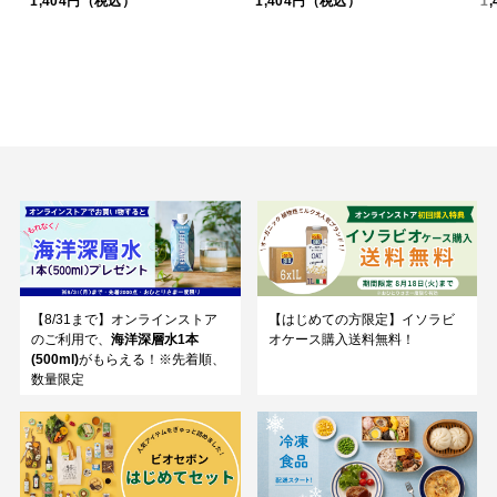
1,404円（税込）
1,404円（税込）
1
【8/31まで】オンラインストア
【はじめての方限定】イソラビ
のご利用で、
海洋深層水1本
オケース購入送料無料！
(500ml)
がもらえる！※先着順、
数量限定