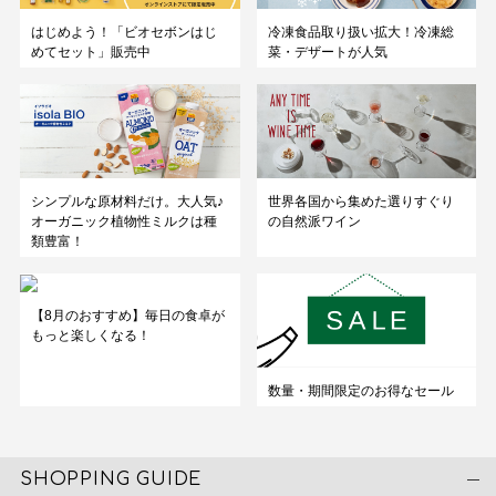
はじめよう！「ビオセボンはじ
冷凍食品取り扱い拡大！冷凍総
めてセット」販売中
菜・デザートが人気
シンプルな原材料だけ。大人気♪
世界各国から集めた選りすぐり
オーガニック植物性ミルクは種
の自然派ワイン
類豊富！
【8月のおすすめ】毎日の食卓が
もっと楽しくなる！
数量・期間限定のお得なセール
SHOPPING GUIDE