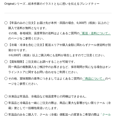
Originalシリーズ…絵本作家のイラストともに想いを伝えるブレンドティー
【常温のみのご注文】お届け先が本州・四国の場合、6,000円（税抜）以上のご
購入で送料が無料となります。
その他、各地域別、温度帯別の送料はよくあるご質問の
「配送・送料について」
のページをご参照ください。
【冷蔵・冷凍を含むご注文】配送エリアや購入金額に関わらずクール便送料が別
途かかります。
※6,000円（税抜）以上ご購入時にも送料が発生しますのでご注意ください。
【賞味期限】ご注文前にお調べすることが可能です。
同一商品の複数購入をご検討中のお客さまなど、保存期間が気になる場合はオン
ラインストアに関するお問い合わせをご利用ください。
その他、賞味期限の基準につきましてはよくあるご質問の
「商品について」
のペ
ージをご参照ください。
冷凍品は常温品、冷蔵品など他温度帯との同梱はできません。
常温品と冷蔵品を一緒にご注文の際は、商品に重大な影響がない限りクール（冷
蔵）便として一括梱包発送いたします。
常温品のみをご購入で、クール（冷蔵）便配送への変更をご希望の際は
「クール