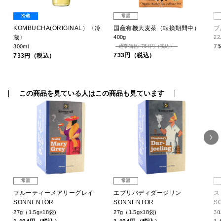
冷蔵
常温
KOMBUCHA(ORIGINAL）〈冷
国産有機大麦茶（転換期間中）
ブ
蔵〉
400g
22
7
300ml
通常価格: 754円（税込）
733円（税込）
733円（税込）
この商品を見ている人はこの商品も見ています
常温
常温
フルーティーメアリーグレイ
エブリバディダージリン
ス
SONNENTOR
SONNENTOR
S
27g（1.5g×18袋)
27g（1.5g×18袋)
30