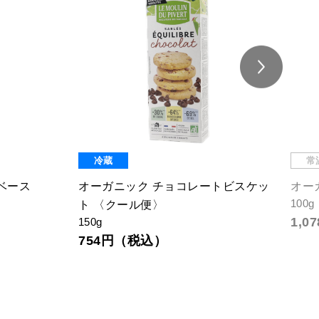
冷蔵
常
ベース
オーガニック チョコレートビスケッ
オー
100g
ト 〈クール便〉
1,
150g
754円（税込）