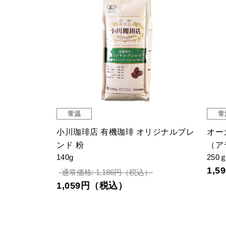
常温
常
セレクショ
小川珈琲店 有機珈琲 オリジナルブレ
オー
ンド 粉
（ア
140g
250
1,
通常価格: 1,186円（税込）
1,059円（税込）