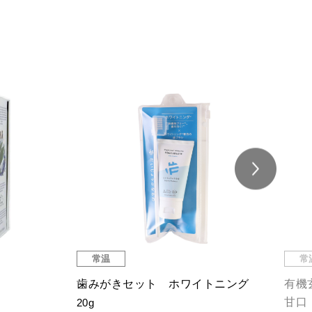
常温
常
歯みがきセット ホワイトニング
有機
甘口
20g