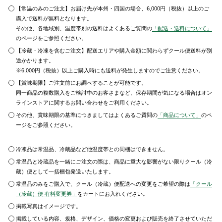
【常温のみのご注文】お届け先が本州・四国の場合、6,000円（税抜）以上のご
購入で送料が無料となります。
その他、各地域別、温度帯別の送料はよくあるご質問の
「配送・送料について」
のページをご参照ください。
【冷蔵・冷凍を含むご注文】配送エリアや購入金額に関わらずクール便送料が別
途かかります。
※6,000円（税抜）以上ご購入時にも送料が発生しますのでご注意ください。
【賞味期限】ご注文前にお調べすることが可能です。
同一商品の複数購入をご検討中のお客さまなど、保存期間が気になる場合はオン
ラインストアに関するお問い合わせをご利用ください。
その他、賞味期限の基準につきましてはよくあるご質問の
「商品について」
のペ
ージをご参照ください。
冷凍品は常温品、冷蔵品など他温度帯との同梱はできません。
常温品と冷蔵品を一緒にご注文の際は、商品に重大な影響がない限りクール（冷
蔵）便として一括梱包発送いたします。
常温品のみをご購入で、クール（冷蔵）便配送への変更をご希望の際は
「クール
（冷蔵）便 有料変更券」
をカートにお入れください。
掲載写真はイメージです。
掲載している内容、規格、デザイン、価格の変更および販売を終了させていただ