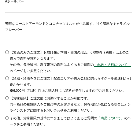
#ホールバー
芳醇なローストアーモンドとココナッツミルクが生み出す、甘く濃厚なキャラメル
フレーバー
【常温のみのご注文】お届け先が本州・四国の場合、6,000円（税抜）以上のご
購入で送料が無料となります。
その他、各地域別、温度帯別の送料はよくあるご質問の
「配送・送料について」
のページをご参照ください。
【冷蔵・冷凍を含むご注文】配送エリアや購入金額に関わらずクール便送料が別
途かかります。
※6,000円（税抜）以上ご購入時にも送料が発生しますのでご注意ください。
【賞味期限】ご注文前にお調べすることが可能です。
同一商品の複数購入をご検討中のお客さまなど、保存期間が気になる場合はオン
ラインストアに関するお問い合わせをご利用ください。
その他、賞味期限の基準につきましてはよくあるご質問の
「商品について」
のペ
ージをご参照ください。