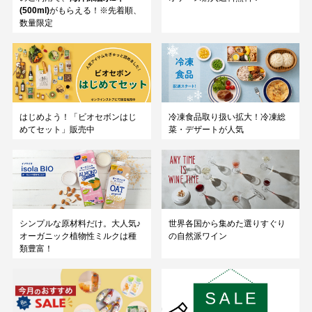
(500ml)
がもらえる！※先着順、
数量限定
はじめよう！「ビオセボンはじ
冷凍食品取り扱い拡大！冷凍総
めてセット」販売中
菜・デザートが人気
シンプルな原材料だけ。大人気♪
世界各国から集めた選りすぐり
オーガニック植物性ミルクは種
の自然派ワイン
類豊富！