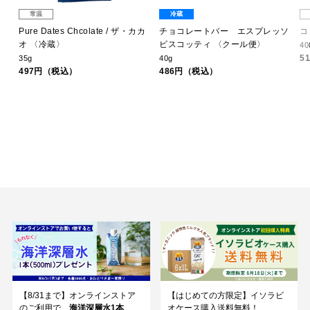
常温
冷蔵
ラ
Pure Dates Chcolate / ザ・カカ
チョコレートバー エスプレッソ
コ
／
オ 〈冷蔵〉
ビスコッティ 〈クール便〉
400m
51
35g
40g
497円（税込）
486円（税込）
【8/31まで】オンラインストア
【はじめての方限定】イソラビ
のご利用で、
海洋深層水1本
オケース購入送料無料！