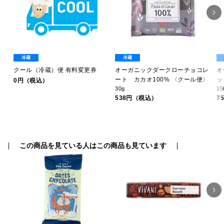
冷蔵
冷蔵
レ
クール（冷蔵）便 有料変更券
オーガニックダークローチョコレ
オ
ート カカオ100% 〈クール便〉
ッ
0円（税込）
30g
15
538円（税込）
7
この商品を見ている人はこの商品も見ています