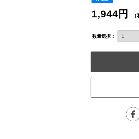
1,944円
（
数量選択：