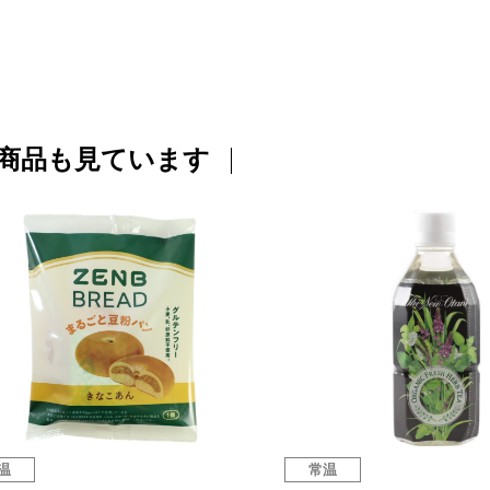
商品も見ています
温
常温