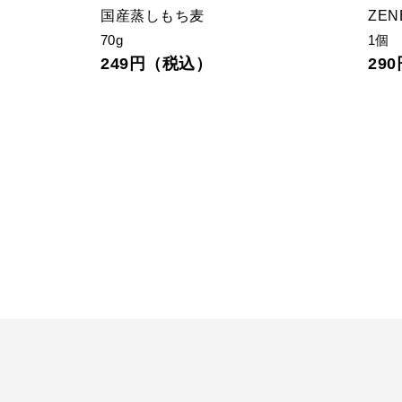
〈クール便〉
国産蒸しもち麦
ZE
70g
1個
249円（税込）
29