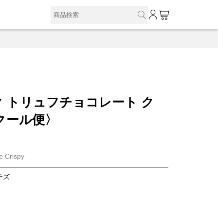
0
 トリュフチョコレート ク
クール便〉
e Crispy
テズ