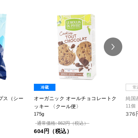
冷蔵
常
プス（シー
オーガニック オールチョコレートク
純国
11個
ッキー 〈クール便〉
37
175g
通常価格: 862円（税込）
604円（税込）