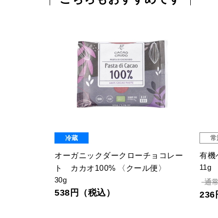
冷蔵
常
ット ベビー
オーガニックダークローチョコレー
有機
11g
ト カカオ100% 〈クール便〉
30g
通常
538円（税込）
23