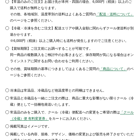
【常温のみのご注文】お届け先が本州・四国の場合、6,000円（税抜）以上のご
購入で送料が無料となります。
その他、各地域別、温度帯別の送料はよくあるご質問の
「配送・送料について」
のページをご参照ください。
【冷蔵・冷凍を含むご注文】配送エリアや購入金額に関わらずクール便送料が別
途かかります。
※6,000円（税抜）以上ご購入時にも送料が発生しますのでご注意ください。
【賞味期限】ご注文前にお調べすることが可能です。
同一商品の複数購入をご検討中のお客さまなど、保存期間が気になる場合はオン
ラインストアに関するお問い合わせをご利用ください。
その他、賞味期限の基準につきましてはよくあるご質問の
「商品について」
のペ
ージをご参照ください。
冷凍品は常温品、冷蔵品など他温度帯との同梱はできません。
常温品と冷蔵品を一緒にご注文の際は、商品に重大な影響がない限りクール（冷
蔵）便として一括梱包発送いたします。
常温品のみをご購入で、クール（冷蔵）便配送への変更をご希望の際は
「クール
（冷蔵）便 有料変更券」
をカートにお入れください。
掲載写真はイメージです。
掲載している内容、規格、デザイン、価格の変更および販売を終了させていただ