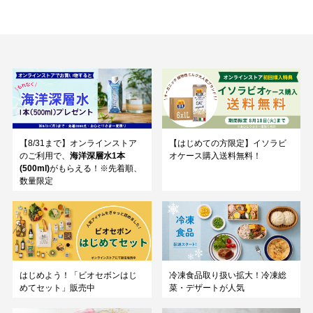
【8/31まで】オンラインストア
【はじめての方限定】イソラビ
のご利用で、
海洋深層水1本
オケース購入送料無料！
(500ml)
がもらえる！※先着順、
数量限定
はじめよう！「ビオセボンはじ
冷凍食品取り扱い拡大！冷凍総
めてセット」販売中
菜・デザートが人気