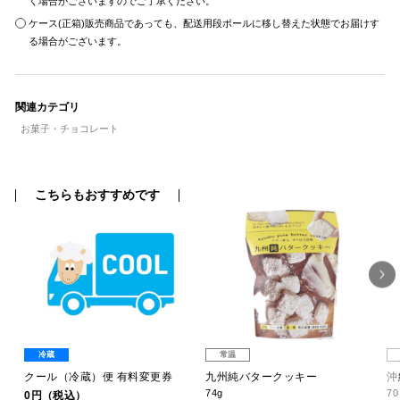
く場合がございますのでご了承ください。
ケース(正箱)販売商品であっても、配送用段ボールに移し替えた状態でお届けす
る場合がございます。
関連カテゴリ
お菓子・チョコレート
こちらもおすすめです
冷蔵
常温
ーク
クール（冷蔵）便 有料変更券
九州純バタークッキー
沖
74g
7
0円（税込）