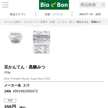
商品カテゴリ
店舗・イベント
ABOUT US・採用
ホーム
お菓子・チョコレート
和菓子（米菓・ようかん・飴）
豆かんてん・黒糖みつ
豆かんてん・黒糖みつ
155g
Bean Pumpkin Mouse Sugar Beet 155G
メーカー名
太洋
JAN
4901962000472
常温
355円
（税込）