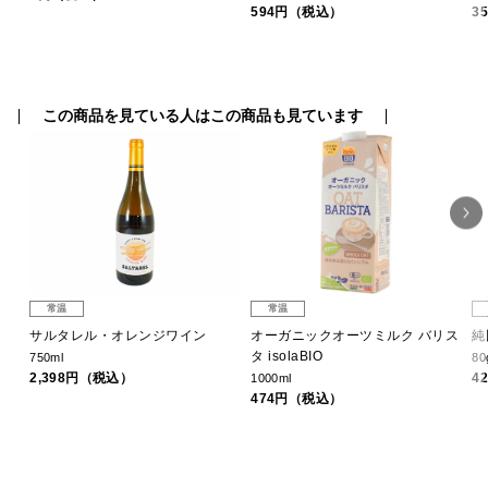
594円（税込）
3
この商品を見ている人はこの商品も見ています
常温
常温
サルタレル・オレンジワイン
オーガニックオーツミルク バリス
純
タ isolaBIO
750ml
80
2,398円（税込）
4
1000ml
474円（税込）