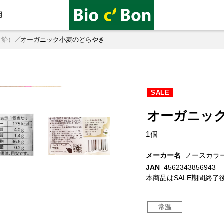
用
・飴）
オーガニック小麦のどらやき
SALE
オーガニッ
1個
メーカー名
ノースカラ
JAN
4562343856943
本商品はSALE期間終了
常温