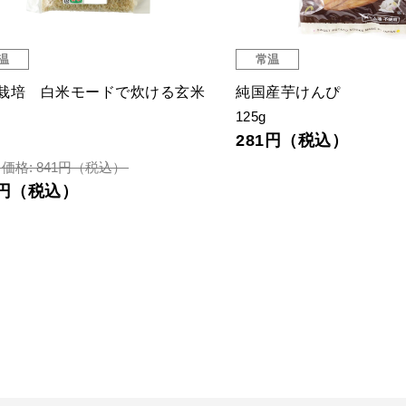
温
常温
栽培 白米モードで炊ける玄米
純国産芋けんぴ
125g
281円（税込）
価格: 841円（税込）
0円（税込）