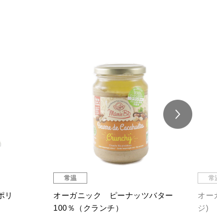
常温
常
ポリ
オーガニック ピーナッツバター
オー
100％（クランチ）
ジ)