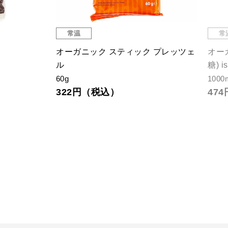
常温
常
オーガニック スティック プレッツェ
オー
ル
糖) i
60g
1000
322円（税込）
47