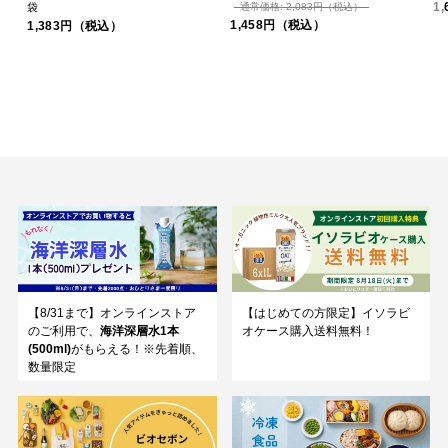
1
袋
通常価格: 2,083円（税込）
1,458円（税込）
1,383円（税込）
【8/31まで】オンラインストア
【はじめての方限定】イソラビ
のご利用で、
海洋深層水1本
オケース購入送料無料！
(500ml)
がもらえる！※先着順、
数量限定