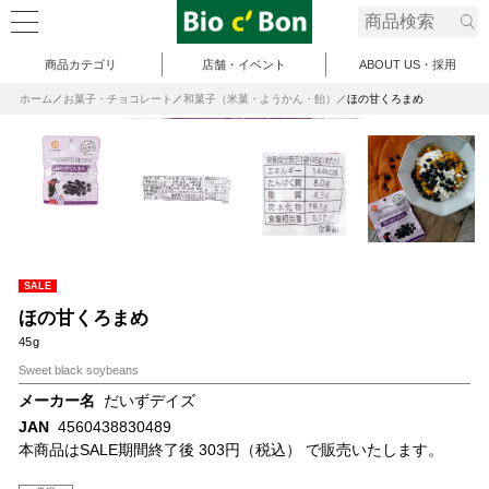
商品カテゴリ
店舗・イベント
ABOUT US・採用
ホーム
お菓子・チョコレート
和菓子（米菓・ようかん・飴）
ほの甘くろまめ
SALE
ほの甘くろまめ
45g
Sweet black soybeans
メーカー名
だいずデイズ
JAN
4560438830489
本商品はSALE期間終了後 303円（税込） で販売いたします。