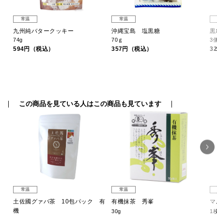
常温
常温
九州純バタークッキー
沖縄宝島 塩黒糖
黒
74g
70ｇ
3
594円（税込）
357円（税込）
3
この商品を見ている人はこの商品も見ています
常温
常温
土佐國グァバ茶 10包パック 有
有機抹茶 秀峯
マ
機
30g
1