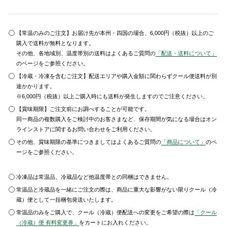
【常温のみのご注文】お届け先が本州・四国の場合、6,000円（税抜）以上のご
購入で送料が無料となります。
その他、各地域別、温度帯別の送料はよくあるご質問の
「配送・送料について」
のページをご参照ください。
【冷蔵・冷凍を含むご注文】配送エリアや購入金額に関わらずクール便送料が別
途かかります。
※6,000円（税抜）以上ご購入時にも送料が発生しますのでご注意ください。
【賞味期限】ご注文前にお調べすることが可能です。
同一商品の複数購入をご検討中のお客さまなど、保存期間が気になる場合はオン
ラインストアに関するお問い合わせをご利用ください。
その他、賞味期限の基準につきましてはよくあるご質問の
「商品について」
のペ
ージをご参照ください。
冷凍品は常温品、冷蔵品など他温度帯との同梱はできません。
常温品と冷蔵品を一緒にご注文の際は、商品に重大な影響がない限りクール（冷
蔵）便として一括梱包発送いたします。
常温品のみをご購入で、クール（冷蔵）便配送への変更をご希望の際は
「クール
（冷蔵）便 有料変更券」
をカートにお入れください。