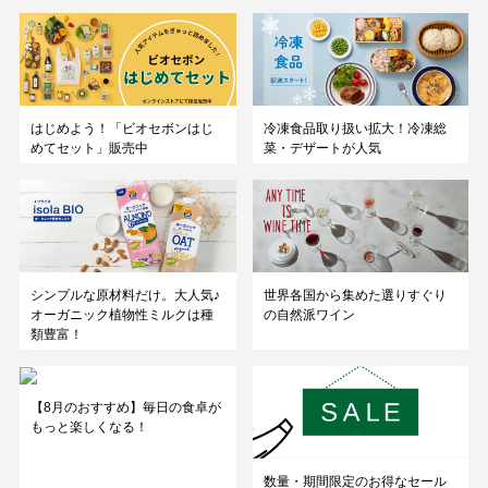
はじめよう！「ビオセボンはじ
冷凍食品取り扱い拡大！冷凍総
めてセット」販売中
菜・デザートが人気
シンプルな原材料だけ。大人気♪
世界各国から集めた選りすぐり
オーガニック植物性ミルクは種
の自然派ワイン
類豊富！
【8月のおすすめ】毎日の食卓が
もっと楽しくなる！
数量・期間限定のお得なセール