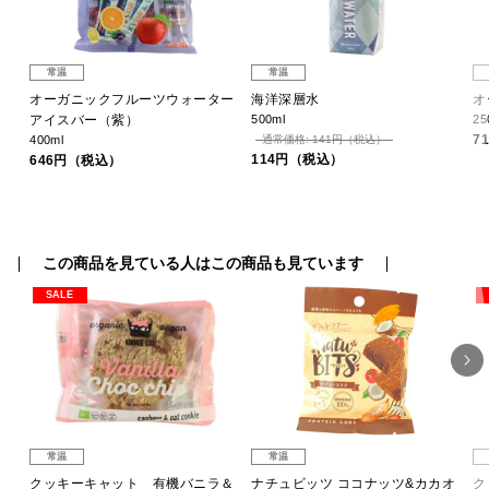
常温
常温
オーガニックフルーツウォーター
海洋深層水
オ
アイスバー（紫）
500ml
25
7
400ml
通常価格: 141円（税込）
114円（税込）
646円（税込）
この商品を見ている人はこの商品も見ています
SALE
常温
常温
６
クッキーキャット 有機バニラ＆
ナチュビッツ ココナッツ&カカオ
ク