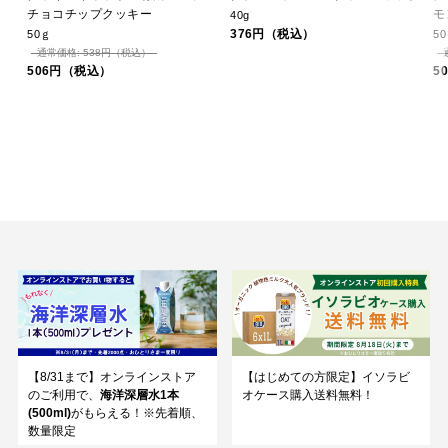
チョコチップクッキー
モ
40g
376円（税込）
50ｇ
5
通常価格: 538円（税込）
506円（税込）
5
【8/31まで】オンラインストア
【はじめての方限定】イソラビ
のご利用で、
海洋深層水1本
オケース購入送料無料！
(500ml)
がもらえる！※先着順、
数量限定