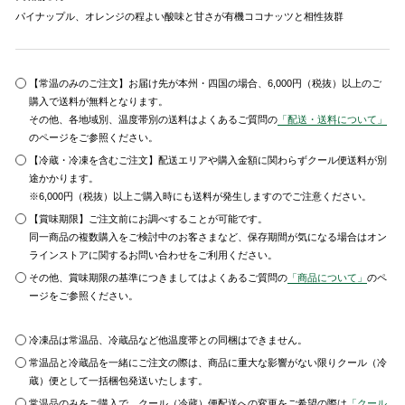
パイナップル、オレンジの程よい酸味と甘さが有機ココナッツと相性抜群
【常温のみのご注文】お届け先が本州・四国の場合、6,000円（税抜）以上のご
購入で送料が無料となります。
その他、各地域別、温度帯別の送料はよくあるご質問の
「配送・送料について」
のページをご参照ください。
【冷蔵・冷凍を含むご注文】配送エリアや購入金額に関わらずクール便送料が別
途かかります。
※6,000円（税抜）以上ご購入時にも送料が発生しますのでご注意ください。
【賞味期限】ご注文前にお調べすることが可能です。
同一商品の複数購入をご検討中のお客さまなど、保存期間が気になる場合はオン
ラインストアに関するお問い合わせをご利用ください。
その他、賞味期限の基準につきましてはよくあるご質問の
「商品について」
のペ
ージをご参照ください。
冷凍品は常温品、冷蔵品など他温度帯との同梱はできません。
常温品と冷蔵品を一緒にご注文の際は、商品に重大な影響がない限りクール（冷
蔵）便として一括梱包発送いたします。
常温品のみをご購入で、クール（冷蔵）便配送への変更をご希望の際は
「クール