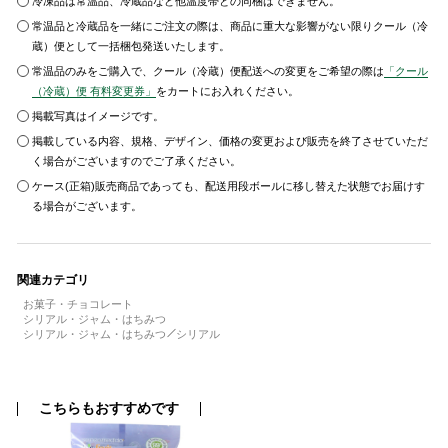
冷凍品は常温品、冷蔵品など他温度帯との同梱はできません。
常温品と冷蔵品を一緒にご注文の際は、商品に重大な影響がない限りクール（冷
蔵）便として一括梱包発送いたします。
常温品のみをご購入で、クール（冷蔵）便配送への変更をご希望の際は
「クール
（冷蔵）便 有料変更券」
をカートにお入れください。
掲載写真はイメージです。
掲載している内容、規格、デザイン、価格の変更および販売を終了させていただ
く場合がございますのでご了承ください。
ケース(正箱)販売商品であっても、配送用段ボールに移し替えた状態でお届けす
る場合がございます。
関連カテゴリ
お菓子・チョコレート
シリアル・ジャム・はちみつ
シリアル・ジャム・はちみつ
シリアル
こちらもおすすめです