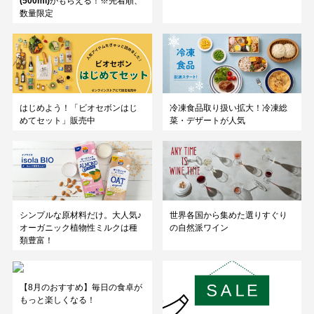
(500ml)
がもらえる！※先着順、
数量限定
はじめよう！「ビオセボンはじ
冷凍食品取り扱い拡大！冷凍総
めてセット」販売中
菜・デザートが人気
シンプルな原材料だけ。大人気♪
世界各国から集めた選りすぐり
オーガニック植物性ミルクは種
の自然派ワイン
類豊富！
【8月のおすすめ】毎日の食卓が
もっと楽しくなる！