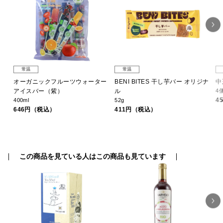
常温
常温
オーガニックフルーツウォーター
BENI BITES 干し芋バー オリジナ
中
アイスバー（紫）
ル
4
4
400ml
52g
646円（税込）
411円（税込）
この商品を見ている人はこの商品も見ています