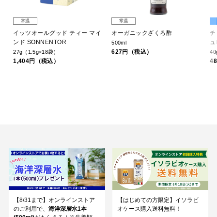
常温
常温
ラノ
イッツオールグッド ティー マイ
オーガニックざくろ酢
チ
ンド SONNENTOR
ュ
500ml
627円（税込）
27g（1.5g×18袋）
40
1,404円（税込）
4
【8/31まで】オンラインストア
【はじめての方限定】イソラビ
のご利用で、
海洋深層水1本
オケース購入送料無料！