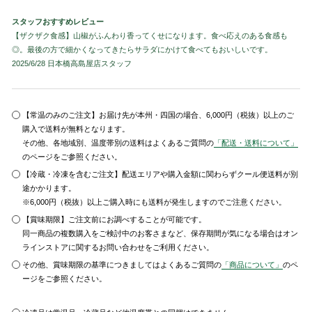
スタッフおすすめレビュー
【ザクザク食感】山椒がふんわり香ってくせになります。食べ応えのある食感も
◎。最後の方で細かくなってきたらサラダにかけて食べてもおいしいです。
2025/6/28 日本橋高島屋店スタッフ
【常温のみのご注文】お届け先が本州・四国の場合、6,000円（税抜）以上のご
購入で送料が無料となります。
その他、各地域別、温度帯別の送料はよくあるご質問の
「配送・送料について」
のページをご参照ください。
【冷蔵・冷凍を含むご注文】配送エリアや購入金額に関わらずクール便送料が別
途かかります。
※6,000円（税抜）以上ご購入時にも送料が発生しますのでご注意ください。
【賞味期限】ご注文前にお調べすることが可能です。
同一商品の複数購入をご検討中のお客さまなど、保存期間が気になる場合はオン
ラインストアに関するお問い合わせをご利用ください。
その他、賞味期限の基準につきましてはよくあるご質問の
「商品について」
のペ
ージをご参照ください。