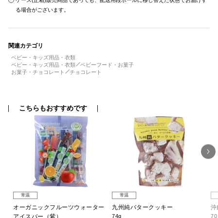
ケース(正箱)販売商品であっても、配送用段ボールに移し替えた状態でお届けす
る場合がございます。
関連カテゴリ
ベビー・キッズ用品・衣類
ベビー・キッズ用品・衣類
ベビーフード・お菓子
お菓子・チョコレート
チョコレート
こちらもおすすめです
常温
常温
オーガニックフルーツウォーター
九州純バタークッキー
沖
アイスバー（紫）
74g
7