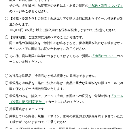
その他、各地域別、温度帯別の送料はよくあるご質問の
「配送・送料について」
のページをご参照ください。
【冷蔵・冷凍を含むご注文】配送エリアや購入金額に関わらずクール便送料が別
途かかります。
※6,000円（税抜）以上ご購入時にも送料が発生しますのでご注意ください。
【賞味期限】ご注文前にお調べすることが可能です。
同一商品の複数購入をご検討中のお客さまなど、保存期間が気になる場合はオン
ラインストアに関するお問い合わせをご利用ください。
その他、賞味期限の基準につきましてはよくあるご質問の
「商品について」
のペ
ージをご参照ください。
冷凍品は常温品、冷蔵品など他温度帯との同梱はできません。
常温品と冷蔵品を一緒にご注文の際は、商品に重大な影響がない限りクール（冷
蔵）便として一括梱包発送いたします。
常温品のみをご購入で、クール（冷蔵）便配送への変更をご希望の際は
「クール
（冷蔵）便 有料変更券」
をカートにお入れください。
掲載写真はイメージです。
掲載している内容、規格、デザイン、価格の変更および販売を終了させていただ
く場合がございますのでご了承ください。