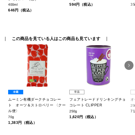
594円（税込）
3
400ml
646円（税込）
この商品を見ている人はこの商品も見ています
冷蔵
常温
コ
ムーミン有機ダークチョコレー
フェアトレードドリンキングチョ
オ
ト オーツ＆ストロベリー 〈クー
コレート CLIPPER
25
ル便〉
7
250g
1,620円（税込）
70g
1,383円（税込）