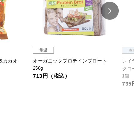
常温
冷
&カカオ
オーガニックプロテインブロート
レイ
250g
クコ
713円（税込）
1個
73