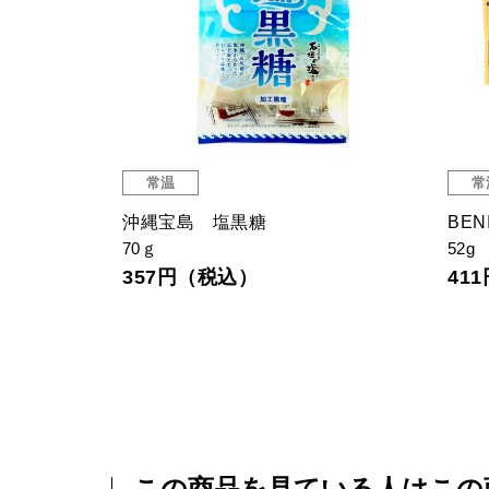
常温
常
沖縄宝島 塩黒糖
BEN
70ｇ
52g
357円（税込）
41
この商品を見ている人はこの