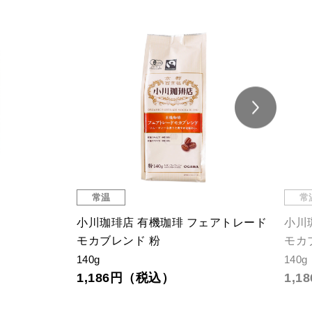
常温
常
小川珈琲店 有機珈琲 フェアトレード
小川
モカブレンド 粉
モカ
140g
140g
1,186円（税込）
1,