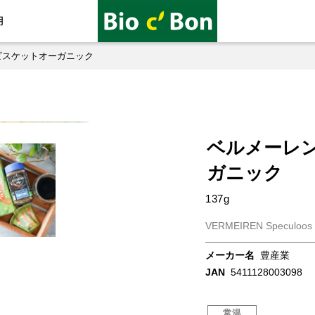
用
ビスケットオーガニック
ベルメーレ
ガニック
137g
VERMEIREN Speculoos O
メーカー名
豊産業
JAN
5411128003098
常温